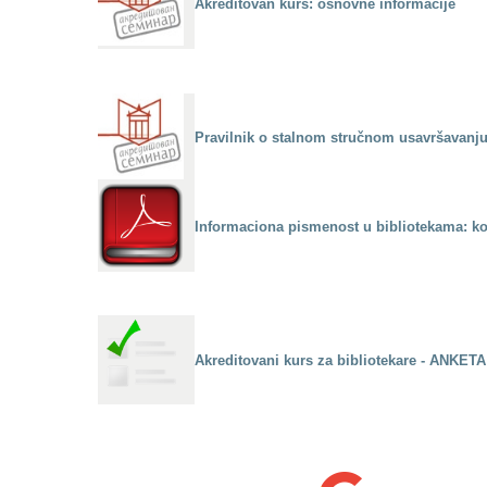
Akreditovan kurs: osnovne informacije
Pravilnik o stalnom stručnom usavršavanju 
Infоrmаciоnа pismеnоst u bibliоtеkаmа: kоm
Аkrеditоvаni kurs zа bibliоtеkаrе - АNKЕТА