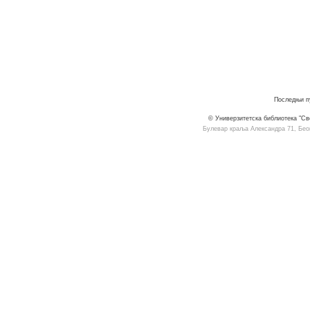
Последњи пу
© Универзитетска библиотека "Св
Булевар краља Александра 71, Београ