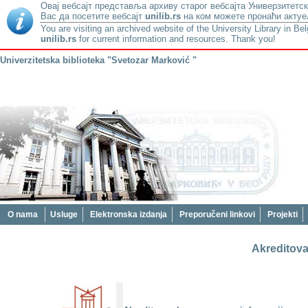
Овај вебсајт представља архиву старог вебсајта Универзитетск
Вас да посетите вебсајт
unilib.rs
на ком можете пронаћи актуе
You are visiting an archived website of the University Library in Be
unilib.rs
for current information and resources. Thank you!
Univerzitetska biblioteka "Svetozar Marković "
O nama
Usluge
Elektronska izdanja
Preporučeni linkovi
Projekti
Akreditova