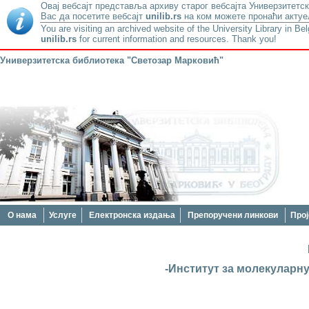
Овај вебсајт представља архиву старог вебсајта Универзитетск
Вас да посетите вебсајт
unilib.rs
на ком можете пронаћи актуе
You are visiting an archived website of the University Library in Be
unilib.rs
for current information and resources. Thank you!
Универзитетска библиотека "Светозар Марковић"
О нама
Услуге
Електронска издања
Препоручени линкови
Прој
-Институт за молекуларну