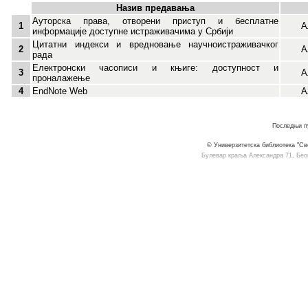
Назив предавања
Ауторска права, отворени приступ и бесплатне
1
А
информације доступне истраживачима у Србији
Цитатни индекси и вредновање научноистраживачког
2
А
рада
Електронски часописи и књиге: доступност и
3
А
проналажење
4
EndNote Web
А
Последњи пу
© Универзитетска библиотека "Св
Булевар краља Александра 71, Београ