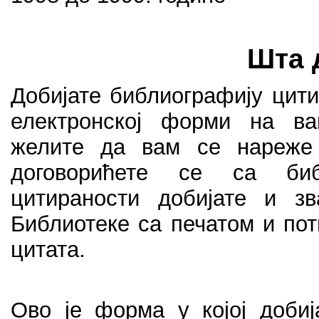
Шта 
Добијате библиографију цит
електронској форми на ва
желите да вам се нареже
договорићете се са биб
цитираности добијате и з
Библиотеке са печатом и по
цитата.
Ово је форма у којој доби