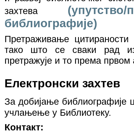
(упутст
захтева
библиографије)
Претраживање цитираности 
тако што се сваки рад из
претражује и то према првом 
Електронски захтев
За добијање библиографије 
учлањење у Библиотеку.
Контакт: