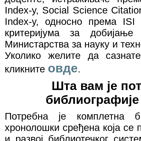
Index-у, Social Science Citati
Index-у, односно према ISI
критеријума за добијање
Министарства за науку и техн
Уколико желите да сазнат
овде
кликните
.
Шта вам је по
библиографије
Потребна је комплетна би
хронолошки сређена која се
и развој библиотечког сист