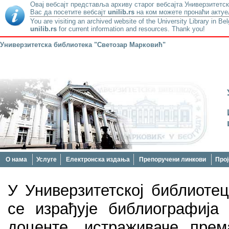
Овај вебсајт представља архиву старог вебсајта Универзитетск
Вас да посетите вебсајт
unilib.rs
на ком можете пронаћи актуе
You are visiting an archived website of the University Library in Be
unilib.rs
for current information and resources. Thank you!
Универзитетска библиотека "Светозар Марковић"
О нама
Услуге
Електронска издања
Препоручени линкови
Прој
У Универзитетској библиоте
се израђује библиографија
доценте, истраживаче прем