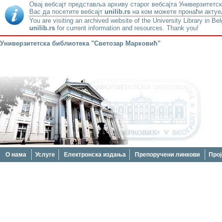
Овај вебсајт представља архиву старог вебсајта Универзитетск
Вас да посетите вебсајт
unilib.rs
на ком можете пронаћи актуе
You are visiting an archived website of the University Library in Be
unilib.rs
for current information and resources. Thank you!
Универзитетска библиотека "Светозар Марковић"
О нама
Услуге
Електронска издања
Препоручени линкови
Прој