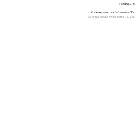
Последњи пу
© Универзитетска библиотека "Св
Булевар краља Александра 71, Београ