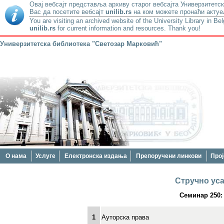
Овај вебсајт представља архиву старог вебсајта Универзитетск
Вас да посетите вебсајт
unilib.rs
на ком можете пронаћи актуе
You are visiting an archived website of the University Library in Be
unilib.rs
for current information and resources. Thank you!
Универзитетска библиотека "Светозар Марковић"
О нама
Услуге
Електронска издања
Препоручени линкови
Прој
Стручно ус
Семинар 250
1
Ауторска права