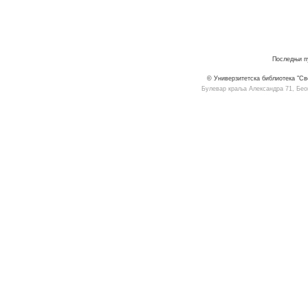
Последњи пу
© Универзитетска библиотека "Св
Булевар краља Александра 71, Београ