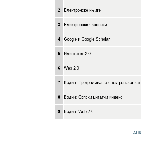
2
Електронске књиге
3
Електронски часописи
4
Google и Google Scholar
5
Идентитет 2.0
6
Web 2.0
7
Водич: Претраживање електронског кат
8
Водич: Српски цитатни индекс
9
Водич: Web 2.0
АН