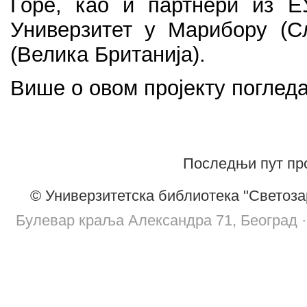
Горе, као и партнери из ЕУ
Универзитет у Марибору (С
(Велика Британија).
Више о овом пројекту поглед
Последњи пут про
© Универзитетска библиотека "Светоза
Булевар краља Александра 71, Београд · т