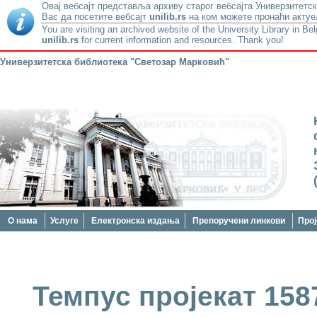
Овај вебсајт представља архиву старог вебсајта Универзитетск
Вас да посетите вебсајт
unilib.rs
на ком можете пронаћи актуе
You are visiting an archived website of the University Library in Be
unilib.rs
for current information and resources. Thank you!
Универзитетска библиотека "Светозар Марковић"
О нама
Услуге
Електронска издања
Препоручени линкови
Прој
Темпус пројекат 15