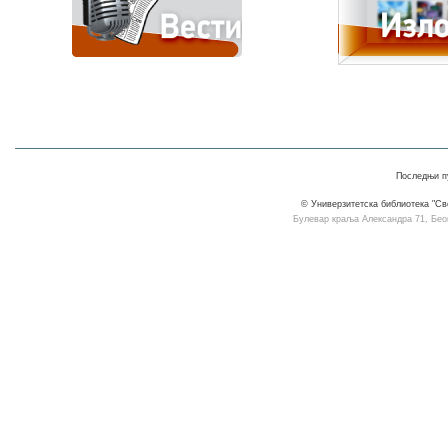
Последњи пу
© Универзитетска библиотека "Св
Булевар краља Александра 71, Београ