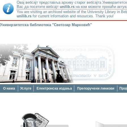
Овај вебсајт представља архиву старог вебсајта Универзитетск
Вас да посетите вебсајт
unilib.rs
на ком можете пронаћи актуе
You are visiting an archived website of the University Library in Be
unilib.rs
for current information and resources. Thank you!
Универзитетска библиотека "Светозар Марковић"
О нама
Услуге
Електронска издања
Препоручени линкови
Прој