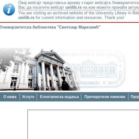
Овај вебсајт представља архиву старог вебсајта Универзитетск
Вас да посетите вебсајт
unilib.rs
на ком можете пронаћи актуе
You are visiting an archived website of the University Library in Be
unilib.rs
for current information and resources. Thank you!
Универзитетска библиотека "Светозар Марковић"
О нама
Услуге
Електронска издања
Препоручени линкови
Прој