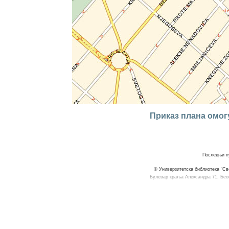
Приказ плана омогу
Последњи пу
© Универзитетска библиотека "Св
Булевар краља Александра 71, Београ