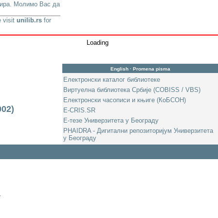
урира. Молимо Вас да
 visit
unilib.rs
for
Loading
English
·
Promena pisma
Електронски каталог библиотеке
Виртуелна библиотека Србије (COBISS / VBS)
Електронски часописи и књиге (КоБСОН)
002)
E-CRIS.SR
Е-тезе Универзитета у Београду
PHAIDRA - Дигитални репозиторијум Универзитета
у Београду
a