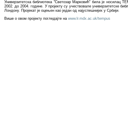
Универзитетска библиотека ''Светозар Марковић'' била је нос
2002. до 2004. године. У пројекту су учествовале универзитетске би
Лондону. Пројекат је оцењен као један од најуспешнијих у Србији.
Више о овом пројекту погледајте на
www.lr.mdx.ac.uk/tempus