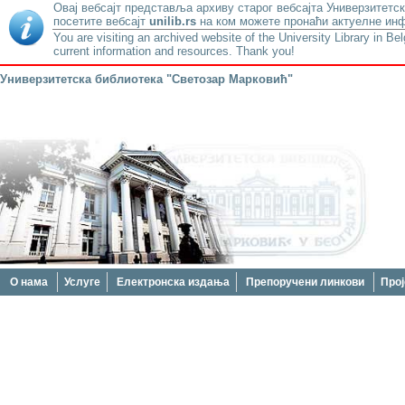
Овај вебсајт представља архиву старог вебсајта Универзитетск
посетите вебсајт
unilib.rs
на ком можете пронаћи актуелне инф
You are visiting an archived website of the University Library in Be
current information and resources. Thank you!
Универзитетска библиотека "Светозар Марковић"
О нама
Услуге
Електронска издања
Препоручени линкови
Прој