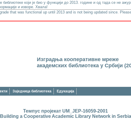
е библиотеке који је био у функцији до 2013. године и од тада се не аж
ормације и изворе. Хвала!
lgrade that was functional up until 2013 and is not being updated since. Please
Изградња кооперативне мреже
академских библиотека у Србији (2
екти
Заједница библиотека
Едукација
Темпус пројекат UM_JEP-16059-2001
Building a Cooperative Academic Library Network in Serbi