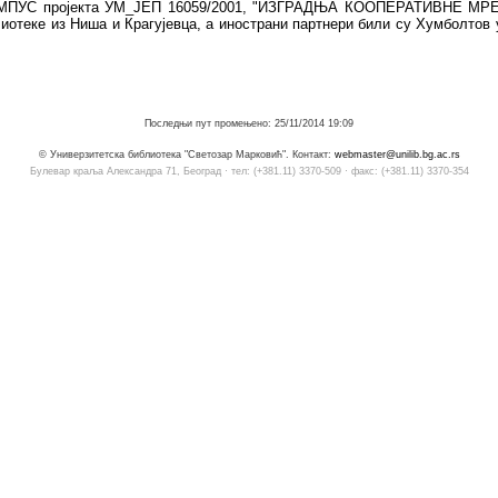
илац ТЕМПУС пројекта УМ_ЈЕП 16059/2001, "ИЗГРАДЊА КООПЕРАТИВНЕ 
блиотеке из Ниша и Крагујевца, а инострани партнери били су Хумболтов
Последњи пут промењено: 25/11/2014 19:09
© Универзитетска библиотека "Светозар Марковић". Контакт:
webmaster@unilib.bg.ac.rs
Булевар краља Александра 71, Београд · тел: (+381.11) 3370-509 · факс: (+381.11) 3370-354