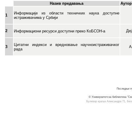
Назив предавања
Аутор
Информације из области техничких наука доступне
1
истраживачима у Србији
2
Де
Информациони ресурси доступни преко КоБСОН-а
Цитатни индекси и вредновање научноистраживачког
А
3
рада
Последњи пу
© Универзитетска библиотека "Св
Булевар краља Александра 71, Београ