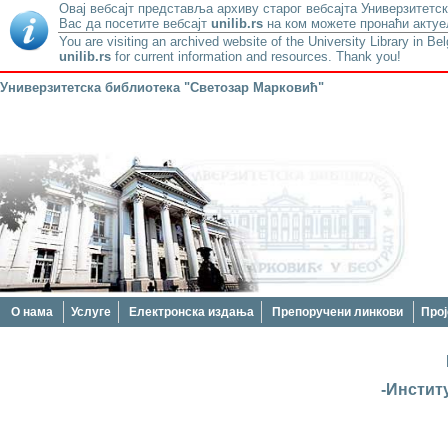
Овај вебсајт представља архиву старог вебсајта Универзитетск
Вас да посетите вебсајт
unilib.rs
на ком можете пронаћи актуе
You are visiting an archived website of the University Library in Be
unilib.rs
for current information and resources. Thank you!
Универзитетска библиотека "Светозар Марковић"
О нама
Услуге
Електронска издања
Препоручени линкови
Прој
-Инстит