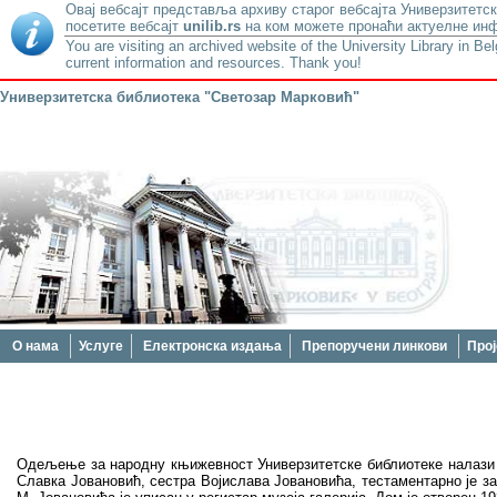
Овај вебсајт представља архиву старог вебсајта Универзитетск
посетите вебсајт
unilib.rs
на ком можете пронаћи актуелне инф
You are visiting an archived website of the University Library in Be
current information and resources. Thank you!
Универзитетска библиотека "Светозар Марковић"
О нама
Услуге
Електронска издања
Препоручени линкови
Прој
Одељење за народну књижевност Универзитетске библиотеке налази се
Славка Јовановић, сестра Војислава Јовановића, тестаментарно је з