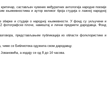
 критичар, састављач чувених међуратних антологија народне поезије
им књижевностима и аутор великог броја студија о лажној народној
е збирке и студије о народној књижевности. У фонд су укључени и
22 фотографске плоче, намештај и лични предмети дародавца. Фонд
зговора, представљањем публикација из области фолклористике и
, чиме се Библиотека одужила свом дародавцу.
овановића, а издају се од 8 до 14 часова.