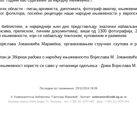
 1988. године као Одељење за народну књижевност.
ногих области - писац архивиста, дипломата, фотограф-аматер, књижевни
ког фолклора, посебно рецепције наше народне књижевности у европск
е библиотеке, а највреднији њен део представљају зналачки набављан
писима, преписком, личним документима), више од 1300 фотографија, 
 књижевности, који се набављају поклоном, куповином и разменом.
ислава Јовановића Марамбоа, организовањем стручних скупова и ра
пан је
Зборник радова о народној књижевности
Војислава М. Јовановића
књижевност користе се само у читаоници одељења - Дома Војислава М. Ј
Последњи пут промењено: 25/11/2014 19:09
© Универзитетска библиотека "Светозар Марковић". Контакт:
webmaster@unilib.bg.ac.rs
Булевар краља Александра 71, Београд · тел: (+381.11) 3370-509 · факс: (+381.11) 3370-354