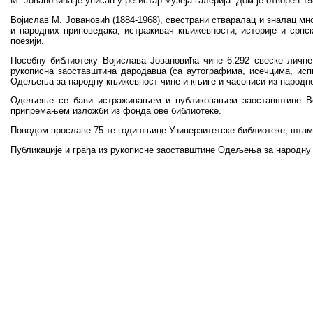
М. Јовановића је уписан у регистар музеја-галерија. Дом је отворен
Војислав М. Јовановић (1884-1968), свестрани стваралац и зналац м
и народних приповедака, истраживач књижевности, историје и српс
поезији.
Посебну библиотеку Војислава Јовановића чине 6.292 свеске личн
рукописна заоставштина дародавца (са аутографима, исечцима, ис
Одељења за народну књижевност чине и књиге и часописи из народне
Одељење се бави истраживањем и публиковањем заоставштине Вој
припремањем изложби из фонда ове библиотеке.
Поводом прославе 75-те годишњице Универзитетске библиотеке, штам
Публикације и грађа из рукописне заоставштине Одељења за народну 