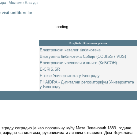
урира. Молимо Вас да
 visit
unilib.rs
for
Loading
English
·
Promena pisma
Електронски каталог библиотеке
Виртуелна библиотека Србије (COBISS / VBS)
Електронски часописи и књиге (КоБСОН)
E-CRIS.SR
Е-тезе Универзитета у Београду
PHAIDRA - Дигитални репозиторијум Универзитета
у Београду
зграду саградио је као породичну кућу Мата Јовановић 1883. године.
и, заједно са књигама, рукописима и личним стварима. Дом Војислава