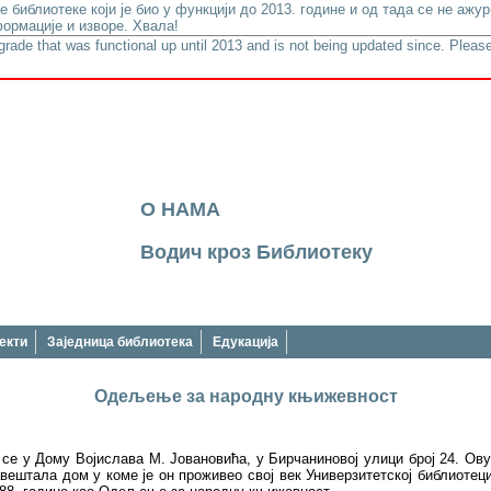
е библиотеке који је био у функцији до 2013. године и од тада се не аж
ормације и изворе. Хвала!
lgrade that was functional up until 2013 and is not being updated since. Please
О НАМА
Водич кроз Библиотеку
екти
Заједница библиотека
Едукација
Одељење за народну књижевност
 у Дому Војислава М. Јовановића, у Бирчаниновој улици број 24. Ову 
авештала дом у коме је он проживео свој век Универзитетској библиотец