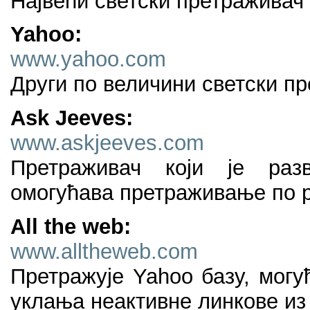
Највећи светски претраживач
Yahoo:
www.yahoo.com
Други по величини светски п
Ask Jeeves:
www.askjeeves.com
Претраживач који је разв
омогућава претраживање по 
All the web:
www.alltheweb.com
Претражује Yahoo базу, могу
уклања неактивне линкове из