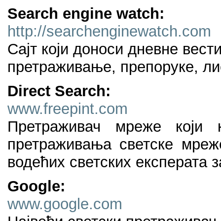
Search engine watch:
http://searchenginewatch.com
Сајт који доноси дневне вест
претраживање, препоруке, лис
Direct Search:
www.freepint.com
Претраживач мреже који к
претраживања светске мреже
водећих светских експерата 
Google:
www.google.com