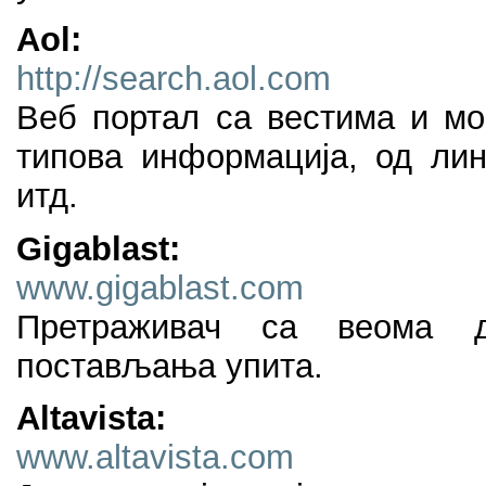
Aol:
http://search.aol.com
Веб портал са вестима и м
типова информација, од лин
итд.
Gigablast:
www.gigablast.com
Претраживач са веома д
постављања упита.
Altavista:
www.altavista.com