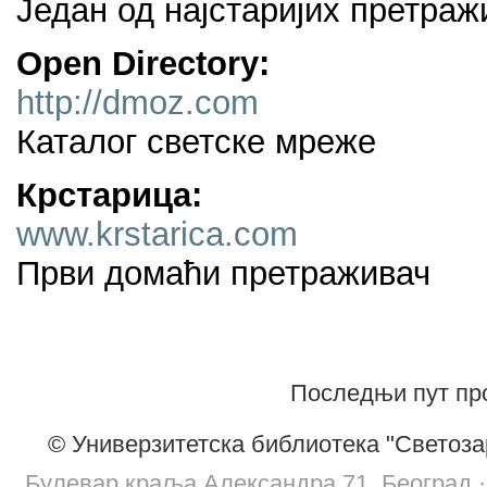
Један од најстаријих претраж
Open Directory:
http://dmoz.com
Каталог светске мреже
Крстарица:
www.krstarica.com
Први домаћи претраживач
Последњи пут про
© Универзитетска библиотека "Светоза
Булевар краља Александра 71, Београд · т