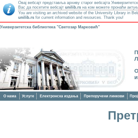
Овај вебсајт представља архиву старог вебсајта Универзитетск
Вас да посетите вебсајт
unilib.rs
на ком можете пронаћи актуе
You are visiting an archived website of the University Library in Be
unilib.rs
for current information and resources. Thank you!
Универзитетска библиотека "Светозар Марковић"
О
и
О нама
Услуге
Електронска издања
Препоручени линкови
Прој
Прет