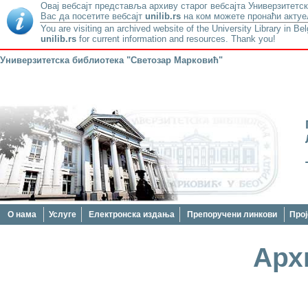
Овај вебсајт представља архиву старог вебсајта Универзитетск
Вас да посетите вебсајт
unilib.rs
на ком можете пронаћи актуе
You are visiting an archived website of the University Library in Be
unilib.rs
for current information and resources. Thank you!
Универзитетска библиотека "Светозар Марковић"
О нама
Услуге
Електронска издања
Препоручени линкови
Прој
Арх