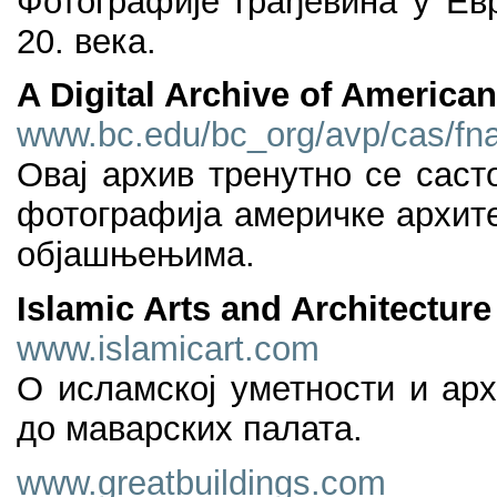
Фотографије грађевина у Ев
20. века.
A Digital Archive of American
www.bc.edu/bc_org/avp/cas/fnar
Овај архив тренутно се саст
фотографија америчке архите
објашњењима.
Islamic Arts and Architectur
www.islamicart.com
О исламској уметности и ар
до маварских палата.
www.greatbuildings.com