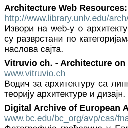
Architecture Web Resources:
http://www.library.unlv.edu/arc
Извори на web-у о архитекту
су разврстани по категорија
наслова сајта.
Vitruvio ch. - Architecture on
www.vitruvio.ch
Водич за архитектуру са линк
теорију архитектуре и дизајн.
Digital Archive of European A
www.bc.edu/bc_org/avp/cas/fna