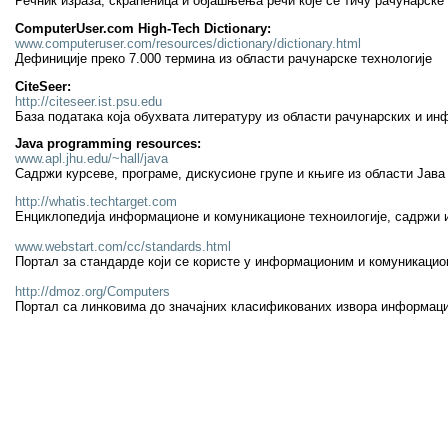
Речник израза, скраћеница и објашњења речи које се тичу рачунарске 
ComputerUser.com High-Tech Dictionary:
www.computeruser.com/resources/dictionary/dictionary.html
Дефиниције преко 7.000 термина из области рачунарске технологије
CiteSeer:
http://citeseer.ist.psu.edu
База података која обухвата литературу из области рачунарских и ин
Java programming resources:
www.apl.jhu.edu/~hall/java
Садржи курсеве, програме, дискусионе групе и књиге из области Јав
http://whatis.techtarget.com
Енциклопедија информационе и комуникационе техноилогије, садржи и 
www.webstart.com/cc/standards.html
Портал за стандарде који се користе у информационим и комуникацио
http://dmoz.org/Computers
Портал са линковима до значајних класификованих извора информациј