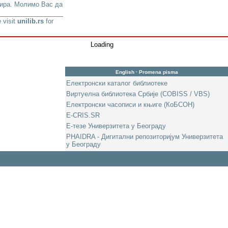
урира. Молимо Вас да
 visit
unilib.rs
for
Loading
English
·
Promena pisma
Електронски каталог библиотеке
Виртуелна библиотека Србије (COBISS / VBS)
Електронски часописи и књиге (КоБСОН)
E-CRIS.SR
Е-тезе Универзитета у Београду
PHAIDRA - Дигитални репозиторијум Универзитета
у Београду