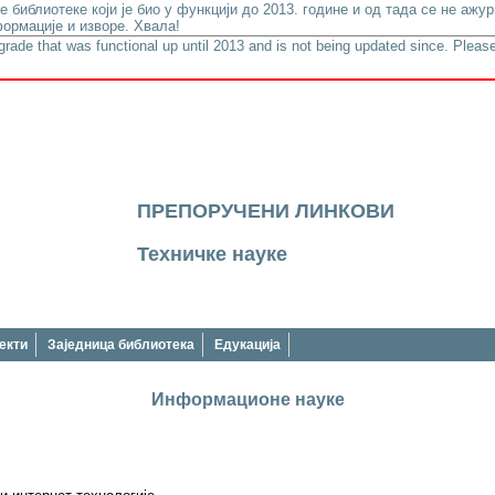
е библиотеке који је био у функцији до 2013. године и од тада се не аж
ормације и изворе. Хвала!
lgrade that was functional up until 2013 and is not being updated since. Please
ПРЕПОРУЧЕНИ ЛИНКОВИ
Техничке науке
екти
Заједница библиотека
Едукација
Информационе науке