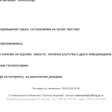
и интернет технологије
формационих наука, са линковима на пунне текстове.
а програмирања.
линкове на курсеве, новости, техничка упутства и друге информационе и
ним технологијама.
а на интернету, на различитим језицима.
Последњи пут промењено: 25/11/2014 19:09
© Универзитетска библиотека "Светозар Марковић". Контакт:
webmaster@unilib.bg.ac.rs
Булевар краља Александра 71, Београд · тел: (+381.11) 3370-509 · факс: (+381.11) 3370-354