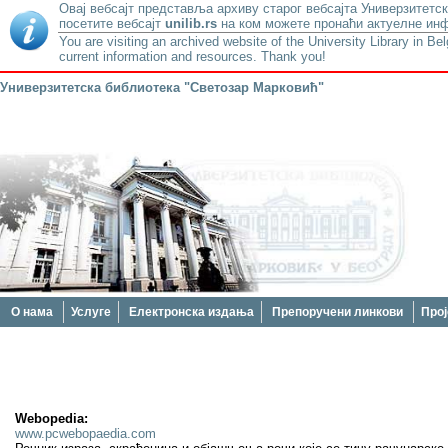
Овај вебсајт представља архиву старог вебсајта Универзитетск
посетите вебсајт
unilib.rs
на ком можете пронаћи актуелне инф
You are visiting an archived website of the University Library in Be
current information and resources. Thank you!
Универзитетска библиотека "Светозар Марковић"
О нама
Услуге
Електронска издања
Препоручени линкови
Прој
Webopedia:
www.pcwebopaedia.com