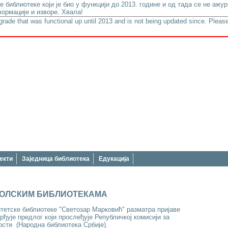
е библиотеке који је био у функцији до 2013. године и од тада се не аж
ормације и изворе. Хвала!
lgrade that was functional up until 2013 and is not being updated since. Please
екти
Заједница библиотека
Едукација
КОЛСКИМ БИБЛИОТЕКАМА
тетске библиотеке "Светозар Марковић" разматра пријаве
ђује предлог који прослеђује Републичкој комисији за
сти (Народна библиотека Србије).