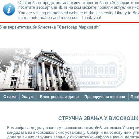
Овај вебсајт представља архиву старог вебсајта Универзитетск
посетите вебсајт
unilib.rs
на ком можете пронаћи актуелне инф
You are visiting an archived website of the University Library in Be
current information and resources. Thank you!
Универзитетска библиотека "Светозар Марковић"
О нама
Услуге
Електронска издања
Препоручени линкови
Прој
СТРУЧНА ЗВАЊА У ВИСОКОШ
Комисија за доделу звања у високошколским библиотекама Универзи
кандидата из високошколских установа у Србији и на основу њих утвр
доделу виших стручних звања у библиотечко-информационој делатно