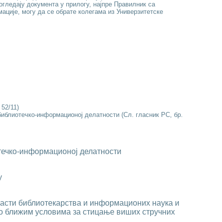
гледају документа у прилогу, најпре Правилник са
ације, могу да се обрате колегама из Универзитетске
 52/11)
библиотечко-информационој делатности
(Сл. гласник РС, бр.
отечко-информационој делатности
у
асти библиотекарства и информационих наука и
 о ближим условима за стицање виших стручних