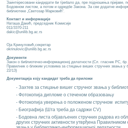
Заинтересовани кандидати би требало да, пре подношења пријаве, по
Бодовном листом, а потом и одредбе Закона. За све додатне информ
библиотеке „Светозар Марковић“.
Контакт и информације
Наташа Дакић, председник Kомисије
011/3370-211
dakic@unilib.bg.ac.rs
Oја Кринуловић,секретар
okrinulovic@unilib.bg.ac.rs
Документи
Закон о библиотечко-информационој делатности
(Сл. глaсник РС, бр.
Правилник о ближим условима за стицање виших стручних звања у 
22/13)
Докуметација коју кандидат треба да приложи
-
Захтев за стицање вишег стручног звања у библи
- Фотокопија дипломе о стеченом образовању
- Фотокопија уверења о положеном стручном испит
-
Биографијa
(Шта треба да садржи CV)
-
Бодовнa листa
објављених стручних радова из обл
других стручних активности утврђена Правилником
звања у библиотечко-информационој делатности