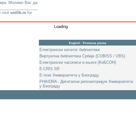
урира. Молимо Вас да
 visit
unilib.rs
for
Loading
English
·
Promena pisma
Електронски каталог библиотеке
Виртуелна библиотека Србије (COBISS / VBS)
Електронски часописи и књиге (КоБСОН)
E-CRIS.SR
Е-тезе Универзитета у Београду
PHAIDRA - Дигитални репозиторијум Универзитета
у Београду