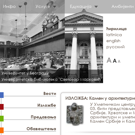
Инфо
Услуге
Едукација
Амбијенти
ћирилица
latinica
english
русский
Универзитет у Београду
Универзитетска библиотека "Светозар Марковић"
Вести
ИЗЛОЖБА: Камен у архитектури
У Уметничком центру
Изложбе
03. бити представље
Србије, Хрватске и
архитектури и уметно
Предавања
Камен Србије и Каме
Обавештења