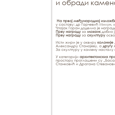
и обради камена
На првој међународној излож
у саставу: др Гарчевић Милун,
Чпајак Горан доделио је нагр
Прву награду
за
мозаик
добио ј
Прву награду
за
скулптуру
осво
Исти жири је у оквиру
колоније
Александру Станојеву, а
другу
А
За скулптуру у камену насталу 
У категорији
архитектонских пр
простору проглашени су „Баса
Станковић и Драгана Стеванови