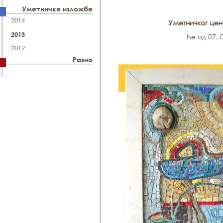
Уметничке изложбе
2014
Уметничког це
2013
ће од 07. 
2012
Разно