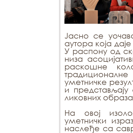
Јасно се уочав
аутора која дај
У распону од с
низа асоцијати
раскошне коло
традиционалне 
уметничке резул
и представљају
ликовних образа
На овој изоло
уметнички израз
наслеђе са са