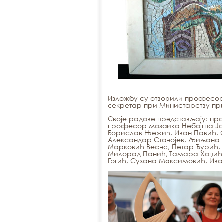
Изложбу су отворили професор
секретар при Министарству пр
Своје радове представљају: п
професор мозаика Небојша Јоц
Борислав Њежић, Иван Павић, 
Александар Станојев, Љиљана Р
Марковић Весна, Петар Ђурић, 
Милорад Панић, Тамара Хоџић,
Гогић, Сузана Максимовић, Ив