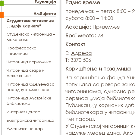
Едукација
Радно време
понедељак – петак 8:00 – 2
Амбијенти
субота 8:00 – 14:00
Студентска читаоница
„Ендрју Карнеги“
Локација:
Приземље
Студентска читаоница –
Број места:
78
мала сала
Контакт
Професорска
E:
Адреса
читаоница
T: 3370 506
Читаоница периодике
Коришћење и позајмица
Читаоница старе и
ретке књиге
За коришћење фонда Уни
попуњава се реверс за к
Читаоница Одељења за
народну књижевност
читаоницама, односно ре
сервиса „Моја библиотек
Читаоница Аустријске
библиотеке
Публикацију корисник доб
библиотекара у читаоници
Интернет центар
или пасош.
Електронска читаоница
У Студентској читаоници 
Уметнички центар
најдуже месец дана. Ако 