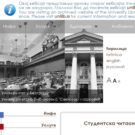
Овај вебсајт представља архиву старог вебсајта Унив
се не ажурира. Молимо Вас да посетите вебсајт
unil
You are visiting an archived website of the University L
since. Please visit
unilib.rs
for current information and res
Инфо
Услуге
Едукација
Амбијенти
ћирилица
latinica
english
русский
Универзитет у Београду
Универзитетска библиотека "Светозар Марковић"
Инфо
Студентска читаон
Услуге