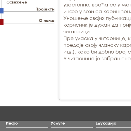
Освежење
узастопно, враћа се у ма
Пројекти
инфо у вези са коришће
Уношење својих публикаци
О нама
корисник је дужан да при
читаоници.
Пре уласка у читаонице, 
предаје своју чланску карт
итд.), како би добио број
У читаонице је забрањен
Инфо
Услуге
Едукација