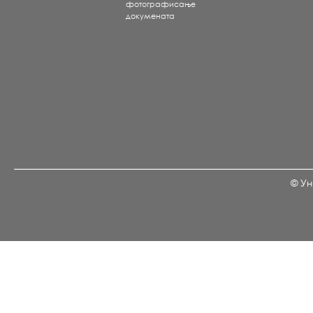
фотографисање
докумената
© Ун