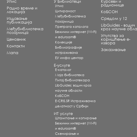
Упис
У Библиотеци
Курсеви и
радионице
Упис
Радно време и
Цитираност
локација
КоБСОН
Међубиблиотечка
Издавање
Средом у 12
позајмица
публикација
LibGuides - водич
Претрага каталога
Међубиблиотечка
кроз научне обла
Бежични интернет (Wi-Fi)
позајмица
Упутства за
и eduroam®
Ценовник
коришћење е-
Koлекције
извора
Контакти
Библиографије
Заказивање
Мапа
истраживача
ЕУ инфо центар
Е-услуге
Е-каталог
Моја библиотека
Питај библиотекара
LibGuides: водич кроз
научне области
КоБСОН
E-CRIS.SR Истраживачка
делатност у Србији
ИТ услуге
Штампање и копирање
Бежични интернет (Wi-Fi)
и eduroam®
Скенирање и