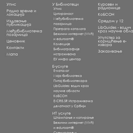
Упис
У Библиотеци
Курсеви и
радионице
Упис
Радно време и
Цитираност
локација
КоБСОН
Међубиблиотечка
Издавање
Средом у 12
позајмица
публикација
LibGuides - водич
Претрага каталога
Међубиблиотечка
кроз научне обла
Бежични интернет (Wi-Fi)
позајмица
Упутства за
и eduroam®
Ценовник
коришћење е-
Koлекције
извора
Контакти
Библиографије
Заказивање
Мапа
истраживача
ЕУ инфо центар
Е-услуге
Е-каталог
Моја библиотека
Питај библиотекара
LibGuides: водич кроз
научне области
КоБСОН
E-CRIS.SR Истраживачка
делатност у Србији
ИТ услуге
Штампање и копирање
Бежични интернет (Wi-Fi)
и eduroam®
Скенирање и