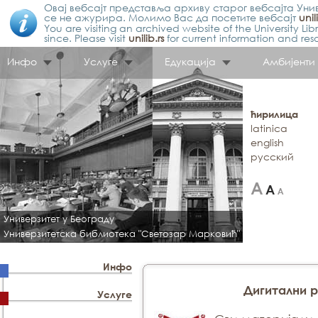
Овај вебсајт представља архиву старог вебсајта Унив
се не ажурира. Молимо Вас да посетите вебсајт
unil
You are visiting an archived website of the University L
since. Please visit
unilib.rs
for current information and res
Инфо
Услуге
Едукација
Амбијенти
ћирилица
latinica
english
русский
Универзитет у Београду
Универзитетска библиотека "Светозар Марковић"
Инфо
Дигитални 
Услуге