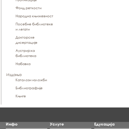
Фонд реткости
Народна књижевност
Посебне библиотеке
и легати
Докторске
дисертације
Аустријска
библиотека
Набавка
Издања
Каталози изложби
Библиографије
Књиге
Инфо
Услуге
Едукација