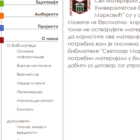
Сви материјали 
Едукација
Универзитетске 
Амбијенти
Марковић'' су у
Можете их бесплатно кор
Пројекти
томе не остварујете мате
да користите ове материј
О нама
потребна вам је писмена
О библиотеци
библиотеке ''Светозар Мар
Основне
информације
потребни материјали у бо
добити уз договор са упр
Виртуелна посета
Времеплов
Медији о нама
Организација
Матична делатност
Контакти
Документи
Мисија, визија и
вредности