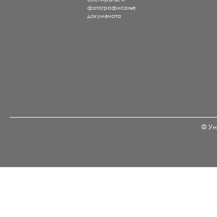
фотографисање
докумената
© Ун