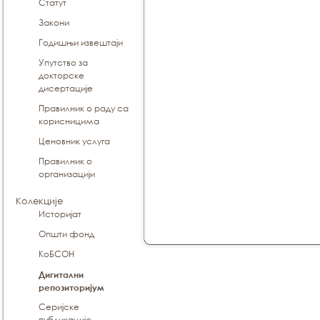
Статут
Закони
Годишњи извештаји
Упутство за
докторске
дисертације
Правилник о раду са
корисницима
Ценовник услуга
Правилник о
организацији
Колекције
Историјат
Општи фонд
КоБСОН
Дигитални
репозиторијум
Серијске
публикације