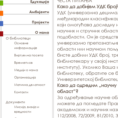
ЧЕСТА ПИТАЊА
Едукација
Kако да добијем УДК број
Амбијенти
УДК (универзална децима
међународни класификац
Пројекти
који омогућава доследну 
научних и стручних област
О нама
подобласти. Он је средст
О библиотеци
универзално препознатљив
Основне
информације
области или научном пољ
бисте добили УДК број, т
Виртуелна посета
библиотекару у својој инс
Времеплов
институту). Уколико Ваша
Медији о нама
библиотеку, обратите се 
Организација
Универзитетској библиоте
Матична делатност
Како да одредим „научну 
област“?
Контакти
За одређивање научне об
Документи
можете да погледате Прав
Мисија, визија и
академских и научних нази
вредности
112/2008, 72/2009, 81/2010, 3