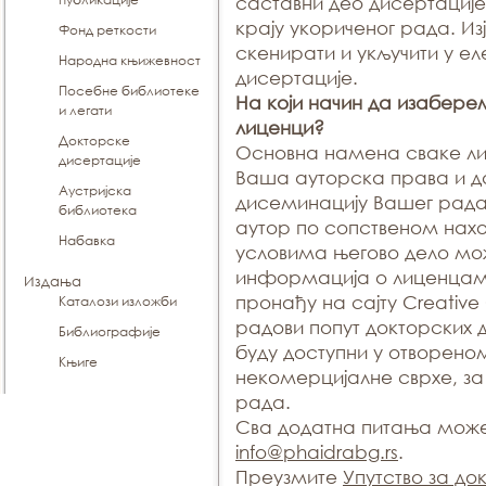
саставни део дисертациј
крају укориченог рада. И
Фонд реткости
скенирати и укључити у ел
Народна књижевност
дисертације.
Посебне библиотеке
На који начин да изабере
и легати
лиценци?
Докторске
Основна намена сваке ли
дисертације
Ваша ауторска права и д
Аустријска
дисеминацију Вашег рада
библиотека
аутор по сопственом нах
Набавка
условима његово дело мо
информација о лиценцам
Издања
пронађу на сајту Creative
Каталози изложби
радови попут докторских 
Библиографије
буду доступни у отворено
Књиге
некомерцијалне сврхе, за
рада.
Сва додатна питања може
info@phaidrabg.rs
.
Преузмите
Упутство за до