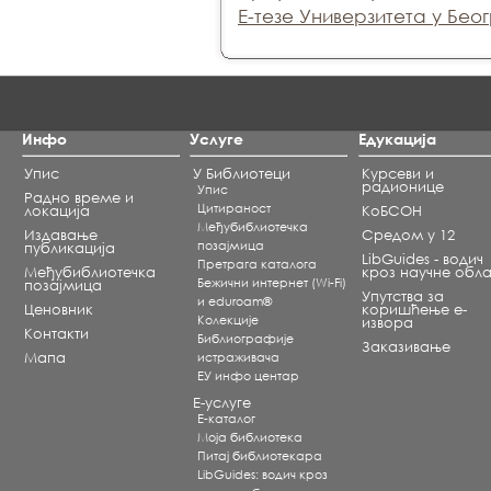
Е-тезе Универзитета у Бео
Инфо
Услуге
Едукација
Упис
У Библиотеци
Курсеви и
радионице
Упис
Радно време и
Цитираност
локација
КоБСОН
Међубиблиотечка
Издавање
Средом у 12
позајмица
публикација
LibGuides - водич
Претрага каталога
Међубиблиотечка
кроз научне обла
Бежични интернет (Wi-Fi)
позајмица
Упутства за
и eduroam®
Ценовник
коришћење е-
Koлекције
извора
Контакти
Библиографије
Заказивање
Мапа
истраживача
ЕУ инфо центар
Е-услуге
Е-каталог
Моја библиотека
Питај библиотекара
LibGuides: водич кроз