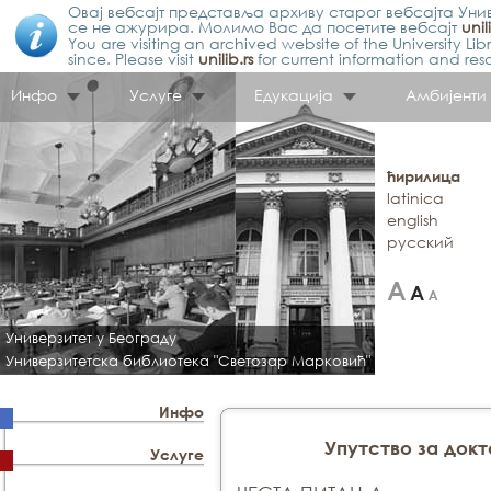
Овај вебсајт представља архиву старог вебсајта Унив
се не ажурира. Молимо Вас да посетите вебсајт
unil
You are visiting an archived website of the University L
since. Please visit
unilib.rs
for current information and res
Инфо
Услуге
Едукација
Амбијенти
ћирилица
latinica
english
русский
Универзитет у Београду
Универзитетска библиотека "Светозар Марковић"
Инфо
Упутство за док
Услуге