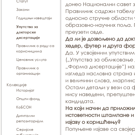
Статут
донео Национални савет 
Закони
Правилник садржи табелу
односно стручне области 
Годишњи извештаји
образовно-научних поља. 
Упутство за
преузети овде.
докторске
дисертације
Да ли је дозвољено да до
хедер, футер и друга ф
Правилник о раду са
корисницима
Да. У усвојеним упутстви
(„Упутства за обликовање
Ценовник услуга
„Форма дисертације“) наз
Правилник о
изгледа насловна страна 
организацији
и величини слова, маргин
Колекције
Остали детаљи у вези са
Историјат
нису наведени, препуште
Општи фонд
кандидата.
КоБСОН
На који начин да приложим
истоветности штампане и 
Дигитални
репозиторијум
изјаву о коришћењу?
Попуњене изјаве са своје
Серијске
публикације