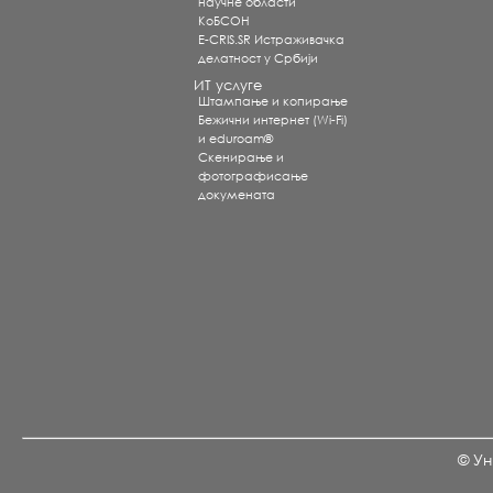
научне области
КоБСОН
E-CRIS.SR Истраживачка
делатност у Србији
ИТ услуге
Штампање и копирање
Бежични интернет (Wi-Fi)
и eduroam®
Скенирање и
фотографисање
докумената
© Ун