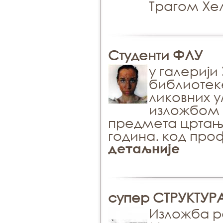
Трагом Хе
Студенти ФЛУ
у галерији
библиотеке,
ликовних у
изложбом 
предмета цртање,
година. код пр
детаљније
супер СТРУКТУР
Изложба р