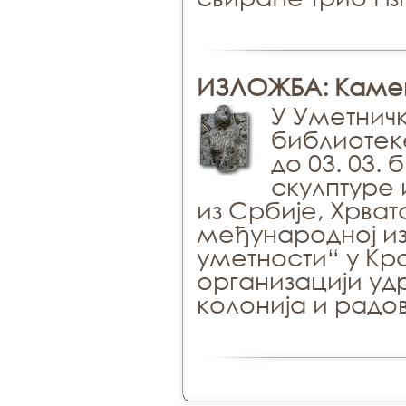
ИЗЛОЖБА: Камен 
У Уметнич
библиотеке
до 03. 03.
скулптуре 
из Србије, Хрва
међународној из
уметности“ у Краг
организацији у
колонија и радо