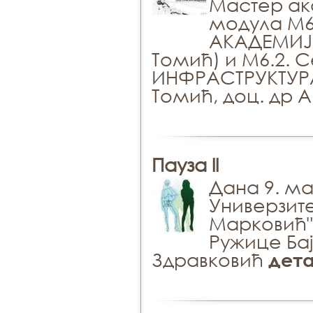
Мастер ака
модула М6.
АКАДЕМИЈА
Томић) и М6.2.
ИНФРАСТРУКТУРА
Томић, доц. др 
Пауза ll
Дана 9. ма
Универзит
Марковић" 
Ружице Ба
Здравковић
дета