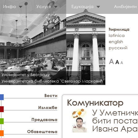
Инфо
Услуге
Едукација
Амбијенти
ћирилица
latinica
english
русский
Универзитет у Београду
Универзитетска библиотека "Светозар Марковић"
Вести
Комуникатор
Изложбе
У Уметнич
бити пост
Предавања
Ивана Ара
Обавештења