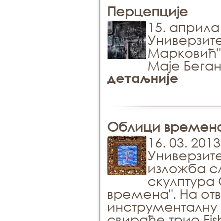
Перцепције
15. априла
Универзит
Марковић"
Маје Беган
детаљније
Облици времен
16. 03. 201
Универзит
изложба с
скулптура
времена". На от
инструменталну
свираће трио Fish