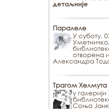
детаљније
Паралеле
У суботу, 
Уметничко
библиотек
отворена 
Александра Тод
Трагом Хелмута
у галерији
библиотеке
Соња Јанк