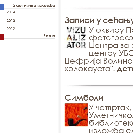
Уметничке изложбе
2014
Записи у сећању
2013
У оквиру 
2012
фотографи
Разно
Центра за
центру УБ
Џефрија Волина 
холокауста".
дет
Симболи
У четвртак,
Уметничко
библиотек
изложба с