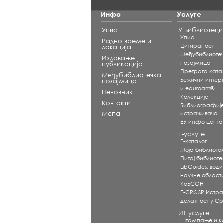
Инфо
Услуге
Упис
У Библиотеци
Упис
Радно време и
Цитираност
локација
Међубиблиоте
Издавање
позајмица
публикација
Претрага ката
Међубиблиотечка
Бежични интерне
позајмица
и eduroam®
Ценовник
Koлекције
Контакти
Библиографиј
Мапа
истраживача
ЕУ инфо цент
Е-услуге
Е-каталог
Моја библиоте
Питај библиот
LibGuides: води
научне област
КоБСОН
E-CRIS.SR Истр
делатност у Ср
ИТ услуге
Штампање и 