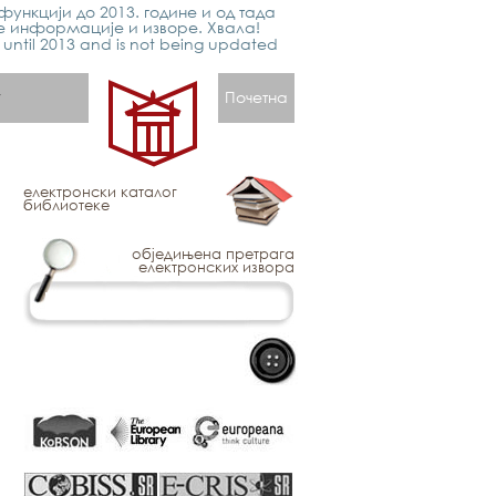
функцији до 2013. године и од тада
е информације и изворе. Хвала!
p until 2013 and is not being updated
Почетна
електронски каталог
библиотеке
обједињена претрага
електронских извора