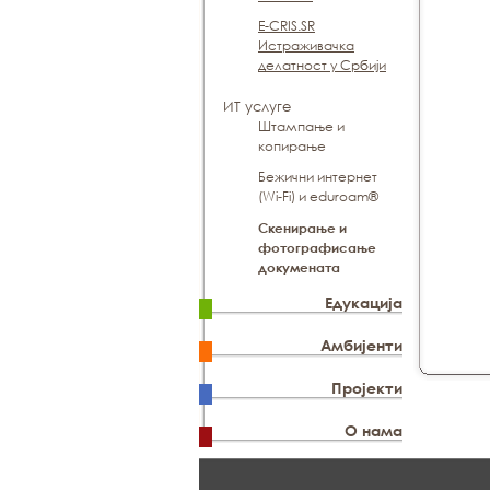
E-CRIS.SR
Истраживачка
делатност у Србији
ИТ услуге
Штампање и
копирање
Бежични интернет
(Wi-Fi) и eduroam®
Скенирање и
фотографисање
докумената
Едукација
Амбијенти
Пројекти
О нама