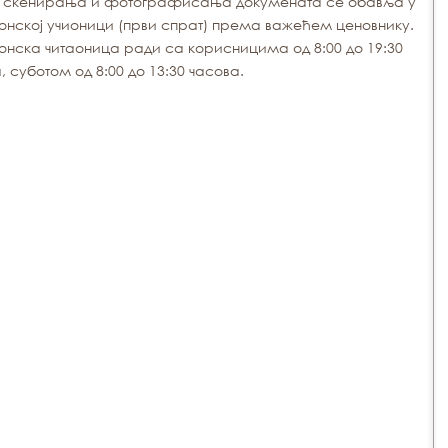
е скенирања и фотографисања докумената се обавља у
онској учионици (први спрат) према важећем ценовнику.
онска читаоница ради са корисницима од 8:00 до 19:30
, суботом од 8:00 до 13:30 часова.