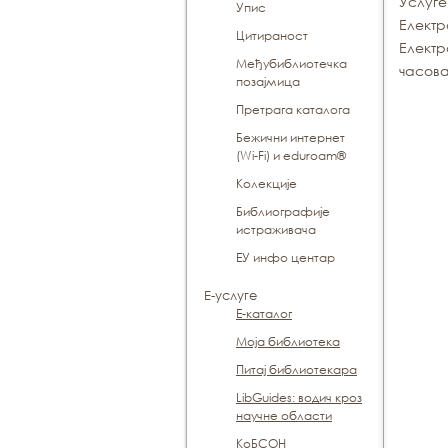
Услуг
Упис
Електр
Цитираност
Електр
Међубиблиотечка
часова
позајмица
Претрага каталога
Бежични интернет
(Wi-Fi) и eduroam®
Koлекције
Библиографије
истраживача
ЕУ инфо центар
Е-услуге
Е-каталог
Моја библиотека
Питај библиотекара
LibGuides: водич кроз
научне области
КоБСОН