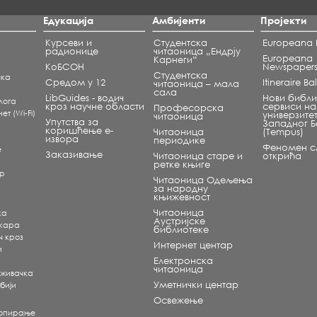
Едукација
Амбијенти
Пројекти
Курсеви и
Студентска
Europeana L
радионице
читаоница „Ендрју
Europeana
Карнеги“
КоБСОН
Newspaper
Студентска
чка
Средом у 12
Itineraire B
читаоница – мала
сала
LibGuides - водич
Нови библи
лога
кроз научне области
сервиси на
Професорска
т (Wi-Fi)
универзите
читаоница
Упутства за
Западног 
коришћење е-
Читаоница
(Tempus)
извора
периодике
Феномен сл
е
Заказивање
Читаоница старе и
открића
ретке књиге
ар
Читаоница Одељења
за народну
књижевност
Читаоница
ка
Аустријске
екара
библиотеке
ч кроз
Интернет центар
и
Електронска
читаоница
аживачка
Уметнички центар
бији
Освежење
копирање