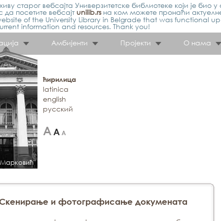
иву старог вебсајта Универзитетске библиотеке који је био у 
 да посетите вебсајт
unilib.rs
на ком можете пронаћи актуелн
ebsite of the University Library in Belgrade that was functional u
urrent information and resources. Thank you!
ација
Амбијенти
Пројекти
О нама
ћирилица
latinica
english
русский
 Марковић"
Скенирање и фотографисање докумената