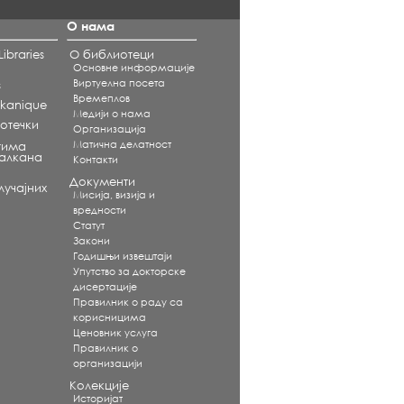
О нама
ibraries
О библиотеци
Основне информације
Виртуелна посета
s
Времеплов
alkanique
Медији о нама
отечки
Организација
Матична делатност
тима
Балкана
Контакти
Документи
учајних
Мисија, визија и
вредности
Статут
Закони
Годишњи извештаји
Упутство за докторске
дисертације
Правилник о раду са
корисницима
Ценовник услуга
Правилник о
организацији
Колекције
Историјат