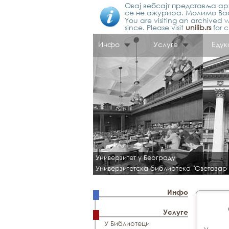
Овај вебсајт представља арх
се не ажурира. Молимо Вас
You are visiting an archived w
since. Please visit
unilib.rs
for c
Инфо
Услуге
Едук
Универзитет у Београду
Универзитетска библиотека "Светозар
Инфо
Услуге
У Библиотеци