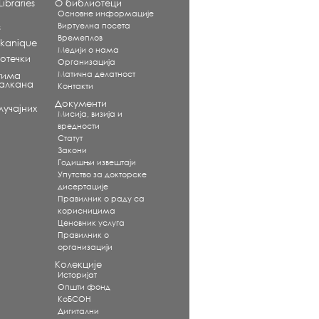
ibraries
О библиотеци
Основне информације
Виртуелна посета
s
Времеплов
alkanique
Медији о нама
отечки
Организација
Матична делатност
тима
Балкана
Контакти
Документи
учајних
Мисија, визија и
вредности
Статут
Закони
Годишњи извештаји
Упутство за докторске
дисертације
Правилник о раду са
корисницима
Ценовник услуга
Правилник о
организацији
Колекције
Историјат
Општи фонд
КоБСОН
Дигитални