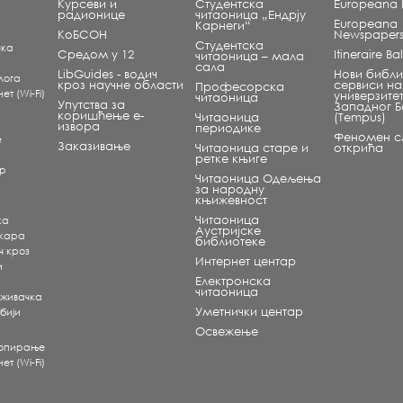
Курсеви и
Студентска
Europeana L
радионице
читаоница „Ендрју
Europeana
Карнеги“
КоБСОН
Newspaper
Студентска
чка
Средом у 12
Itineraire B
читаоница – мала
сала
LibGuides - водич
Нови библи
лога
кроз научне области
сервиси на
Професорска
т (Wi-Fi)
универзите
читаоница
Упутства за
Западног 
коришћење е-
Читаоница
(Tempus)
извора
периодике
Феномен сл
е
Заказивање
Читаоница старе и
открића
ретке књиге
ар
Читаоница Одељења
за народну
књижевност
Читаоница
ка
Аустријске
екара
библиотеке
ч кроз
Интернет центар
и
Електронска
читаоница
аживачка
Уметнички центар
бији
Освежење
копирање
т (Wi-Fi)