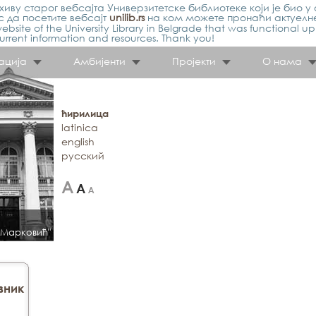
иву старог вебсајта Универзитетске библиотеке који је био у 
 да посетите вебсајт
unilib.rs
на ком можете пронаћи актуелн
ebsite of the University Library in Belgrade that was functional u
urrent information and resources. Thank you!
ација
Амбијенти
Пројекти
О нама
ћирилица
latinica
english
русский
 Марковић"
вник