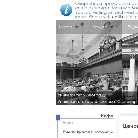
Овај вебсајт представља арх
се не ажурира. Молимо Вас
You are visiting an archived w
since. Please visit
unilib.rs
for c
Инфо
Услуге
Едук
Универзитет у Београду
Универзитетска библиотека "Светозар
Инфо
Упис
Цено
Радно време и локација