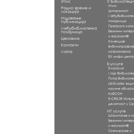
Упис
У Библиотеци
Упис
Радно време и
Цитираност
локација
Међубиблиоте
Издавање
позајмица
публикација
Претрага ката
Међубиблиотечка
Бежични интерне
позајмица
и eduroam®
Ценовник
Koлекције
Контакти
Библиографиј
Мапа
истраживача
ЕУ инфо цент
Е-услуге
Е-каталог
Моја библиоте
Питај библиот
LibGuides: води
научне област
КоБСОН
E-CRIS.SR Истр
делатност у Ср
ИТ услуге
Штампање и 
Бежични интерне
и eduroam®
Скенирање и