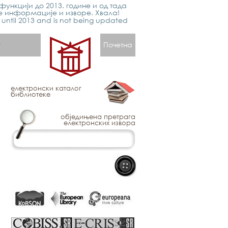
функцији до 2013. године и од тада
е информације и изворе. Хвала!
p until 2013 and is not being updated
Почетна
електронски каталог
библиотеке
обједињена претрага
електронских извора