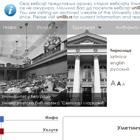
Овај вебсајт представља архиву старог вебсајта Унив
се не ажурира. Молимо Вас да посетите вебсајт
unil
You are visiting an archived website of the University L
since. Please visit
unilib.rs
for current information and res
Инфо
Услуге
Едукација
Амбијенти
ћирилица
latinica
english
русский
Универзитет у Београду
Универзитетска библиотека "Светозар Марковић"
Инфо
Уметнич
Услуге