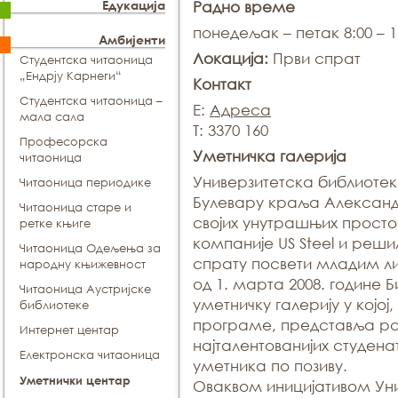
Едукација
Радно време
понедељак – петак 8:00 – 1
Амбијенти
Локација:
Први спрат
Студентска читаоница
„Ендрју Карнеги“
Контакт
Студентска читаоница –
E:
Адреса
мала сала
T: 3370 160
Професорска
Уметничка галерија
читаоница
Универзитетска библиоте
Читаоница периодике
Булевару краља Александ
Читаоница старе и
својих унутрашњих просто
ретке књиге
компаније US Steel и реши
Читаоница Одељења за
спрату посвети младим л
народну књижевност
од 1. марта 2008. годинe 
Читаоница Аустријске
уметничку галерију у којој
библиотеке
програме, представљa ра
Интернет центар
најталентованијих студена
Електронска читаоница
уметника по позиву.
Уметнички центар
Оваквом иницијативом Ун