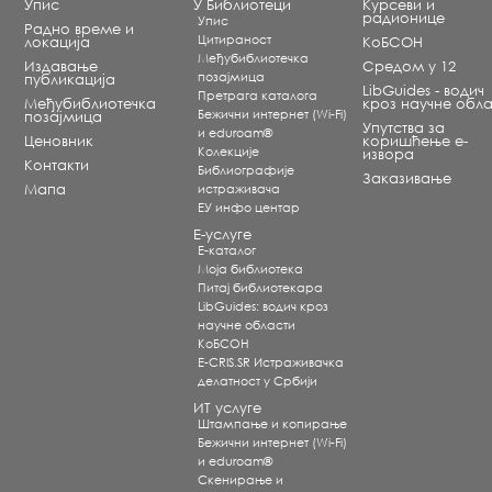
Упис
У Библиотеци
Курсеви и
радионице
Упис
Радно време и
Цитираност
локација
КоБСОН
Међубиблиотечка
Издавање
Средом у 12
позајмица
публикација
LibGuides - водич
Претрага каталога
Међубиблиотечка
кроз научне обла
Бежични интернет (Wi-Fi)
позајмица
Упутства за
и eduroam®
Ценовник
коришћење е-
Koлекције
извора
Контакти
Библиографије
Заказивање
Мапа
истраживача
ЕУ инфо центар
Е-услуге
Е-каталог
Моја библиотека
Питај библиотекара
LibGuides: водич кроз
научне области
КоБСОН
E-CRIS.SR Истраживачка
делатност у Србији
ИТ услуге
Штампање и копирање
Бежични интернет (Wi-Fi)
и eduroam®
Скенирање и