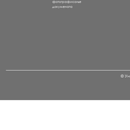
фотографисање
докумената
© Ун