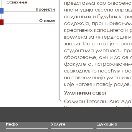
Освежење
представља као отворен
Пројекти
институција свесна оправ
садашњих и будућих кори
О нама
садржаја, проширивањем
креативних капацитета и 
времена за интердисцип
знања. Исто тако је пози
студентима уметности пр
образовање, али и да се 
факултета, истраживачим
свакодневно посећују пр
најсавременије уметничко
које наговештавају радов
Уметнички савет
Селман Тртовац, Ана Ада
Наташа Матутиновић и Ма
Инфо
Услуге
Едукација