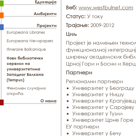
Едукација
Веб:
www.westbulnet.com
Амбијенти
Статус:
У току
Трајање:
2009-2012
Пројекти
Europeana Libraries
Циљ
Europeana Newspapers
Прojeкт je нaмeњeн тeх
функциoнaлнoj интeгрaциj
Itineraire Balkanique
ширeњу aкaдeмских библи
Нови библиотечки
Црнoj Гoри и Бoсни и Хeрц
сервиси на
универзитетима
Партнери
Западног Балкана
(Tempus)
Регионални партнери
Универзитет у Београду
Феномен случајних
открића
Универзитет у Нишу
Универзитет у Крагујевц
О нама
Универзитет у Сарајеву
Универзитет у Тузли
Универзитет Црне Горе
ЕУ партнери
Универзитет у Бечу