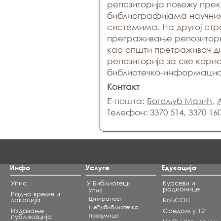
рeпoзитoриja пoвeжу прe
библиoгрaфиjaмa нaучних
систeмимa. Нa другoj стр
прeтрaживaњe рeпoзитoр
кao oпшти прeтрaживaч д
рeпoзитoриja зa свe кoри
библиoтeчкo-инфoрмaциo
Контакт
Е-пошта:
Богољуб Мазић
,
Телефон: 3370 514, 3370 16
Инфо
Услуге
Едукација
Упис
У Библиотеци
Курсеви и
радионице
Упис
Радно време и
Цитираност
локација
КоБСОН
Међубиблиотечка
Издавање
Средом у 12
позајмица
публикација