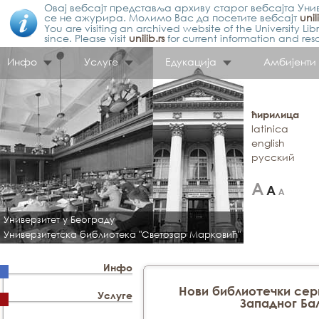
Овај вебсајт представља архиву старог вебсајта Унив
се не ажурира. Молимо Вас да посетите вебсајт
unil
You are visiting an archived website of the University L
since. Please visit
unilib.rs
for current information and res
Инфо
Услуге
Едукација
Амбијенти
ћирилица
latinica
english
русский
Универзитет у Београду
Универзитетска библиотека "Светозар Марковић"
Инфо
Нови библиотечки сер
Услуге
Западног Ба