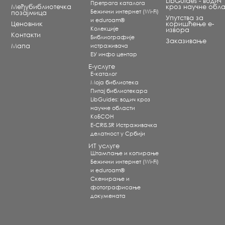
LibGuides - водич
Претрага каталога
Међубиблиотечка
кроз научне обла
Бежични интернет (Wi-Fi)
позајмица
Упутства за
и eduroam®
Ценовник
коришћење е-
Koлекције
извора
Контакти
Библиографије
Заказивање
Мапа
истраживача
ЕУ инфо центар
Е-услуге
Е-каталог
Моја библиотека
Питај библиотекара
LibGuides: водич кроз
научне области
КоБСОН
E-CRIS.SR Истраживачка
делатност у Србији
ИТ услуге
Штампање и копирање
Бежични интернет (Wi-Fi)
и eduroam®
Скенирање и
фотографисање
докумената