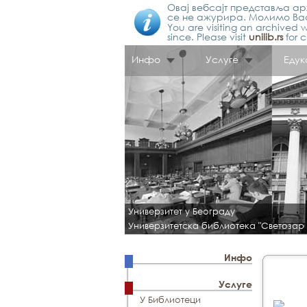
Овај вебсајт представља арх
се не ажурира. Молимо Вас
You are visiting an archived w
since. Please visit
unilib.rs
for c
Инфо
Услуге
Едук
Универзитет у Београду
Универзитетска библиотека "Светозар
Инфо
Услуге
У Библиотеци