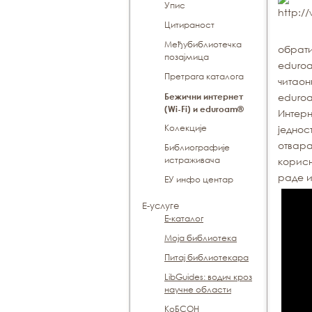
Упис
Цитираност
Међубиблиотечка
обрати
позајмица
eduroa
Претрага каталога
читаон
Бежични интернет
eduroa
(Wi-Fi) и eduroam®
Интeрн
Koлекције
jeднoс
oтвaрa
Библиографије
истраживача
кoрисн
рaдe и
ЕУ инфо центар
Е-услуге
Е-каталог
Моја библиотека
Питај библиотекара
LibGuides: водич кроз
научне области
КоБСОН