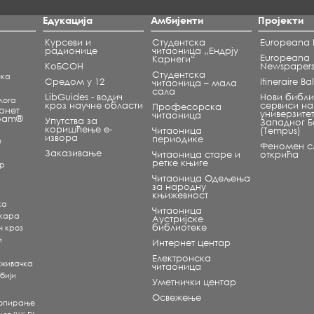
Едукација
Амбијенти
Пројекти
Курсеви и
Студентска
Europeana L
радионице
читаоница „Ендрју
Europeana
Карнеги“
КоБСОН
Newspaper
Студентска
чка
Средом у 12
Itineraire B
читаоница – мала
сала
LibGuides - водич
Нови библи
лога
кроз научне области
сервиси на
Професорска
рнет
универзите
читаоница
roam®
Упутства за
Западног 
коришћење е-
Читаоница
(Tempus)
извора
периодике
е
Феномен сл
Заказивање
Читаоница старе и
открића
ретке књиге
ар
Читаоница Одељења
за народну
књижевност
ка
Читаоница
екара
Аустријске
библиотеке
ч кроз
и
Интернет центар
Електронска
аживачка
читаоница
бији
Уметнички центар
Освежење
копирање