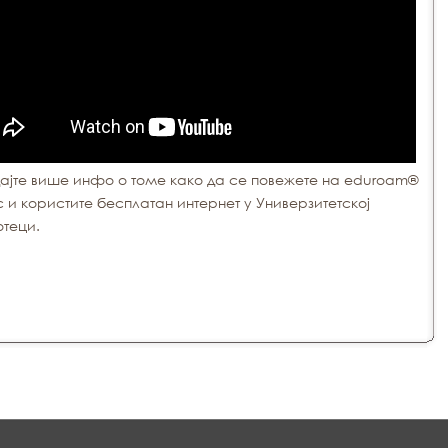
ајте више инфо о томе како да се повежете на eduroam®
 и користите бесплатан интернет у Универзитетској
теци.