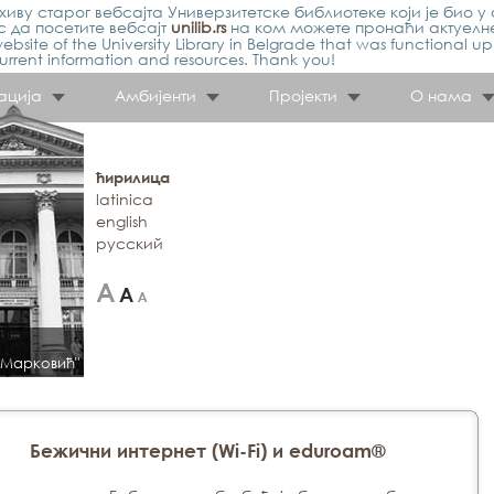
иву старог вебсајта Универзитетске библиотеке који је био у 
 да посетите вебсајт
unilib.rs
на ком можете пронаћи актуелн
ebsite of the University Library in Belgrade that was functional u
urrent information and resources. Thank you!
ација
Амбијенти
Пројекти
О нама
ћирилица
latinica
english
русский
 Марковић"
Бежични интернет (Wi-Fi) и eduroam®