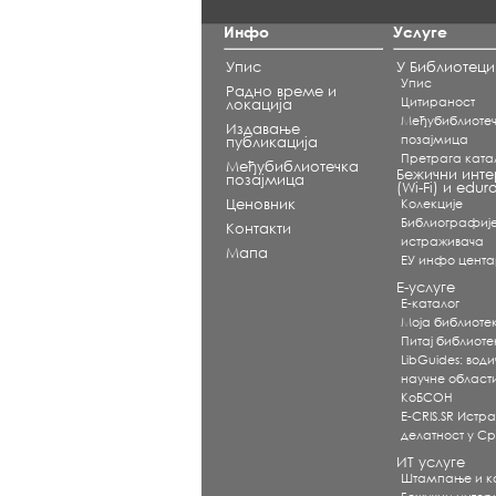
Инфо
Услуге
Упис
У Библиотеци
Упис
Радно време и
Цитираност
локација
Међубиблиоте
Издавање
позајмица
публикација
Претрага ката
Међубиблиотечка
Бежични инте
позајмица
(Wi-Fi) и edu
Ценовник
Koлекције
Библиографиј
Контакти
истраживача
Мапа
ЕУ инфо цент
Е-услуге
Е-каталог
Моја библиоте
Питај библиот
LibGuides: води
научне област
КоБСОН
E-CRIS.SR Истр
делатност у Ср
ИТ услуге
Штампање и 