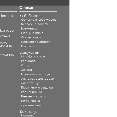
О нама
ibraries
О библиотеци
Основне информације
Виртуелна посета
s
Времеплов
alkanique
Медији о нама
отечки
Организација
Матична делатност
тима
Балкана
Контакти
Документи
учајних
Мисија, визија и
вредности
Статут
Закони
Годишњи извештаји
Упутство за докторске
дисертације
Правилник о раду са
корисницима
Ценовник услуга
Правилник о
организацији
Колекције
Историјат