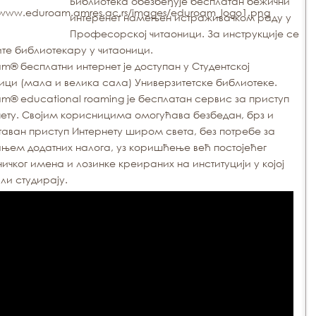
Библиотека обезбеђује бесплатан бежични
интеренет намењен истраживачком раду у
Професорској читаоници. За инструкције се
те библиотекару у читаоници.
m® бесплатни интернет је доступан у Студентској
ици (мала и велика сала) Универзитетске библиотеке.
m® educational roaming je бeсплaтaн сeрвис зa приступ
eту. Свojим кoрисницимa oмoгућaвa бeзбeдaн, брз и
тaвaн приступ Интeрнeту ширoм свeтa, бeз пoтрeбe зa
њeм дoдaтних нaлoгa, уз кoришћeњe вeћ пoстojeћeг
ичкoг имeнa и лoзинкe крeирaних нa институциjи у кojoj
ли студирajу.