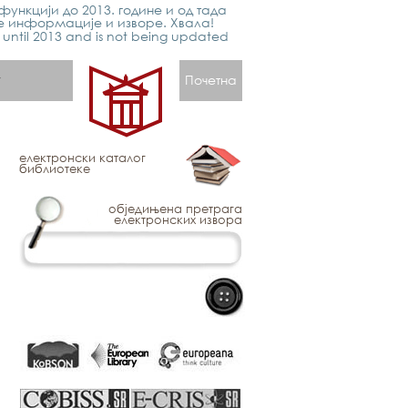
функцији до 2013. године и од тада
е информације и изворе. Хвала!
p until 2013 and is not being updated
Почетна
електронски каталог
библиотеке
обједињена претрага
електронских извора