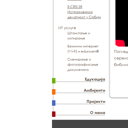
E-CRIS.SR
Истраживачка
делатност у Србији
ИТ услуге
Штампање и
копирање
Бежични интернет
Поглед
(Wi-Fi) и eduroam®
сервис
Скенирање и
библио
фотографисање
докумената
Едукација
Амбијенти
Пројекти
О нама