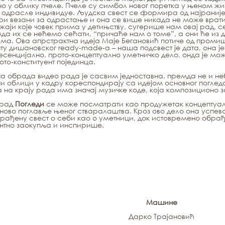
но у облику пчеле. Пчеле су симбол новог поретка у њеном ж
 одрасле индивидуе. Људска свест се формира од најранијег
и везани за одрастање и она се више никада не може вратит
аји које човек прима у детињству, сугерише нам овај рад, с
да их се нећемо сећати, “причаће нам о томе”, а они ће и
ма. Ова апрстрактна идеја Маје Бегановић потиче од про
ту дишановског ready-made-a – наша подсвест је дата, она је
сенцијално, прото-концептуално уметничко дело, онда је м
ото-конституент појединца.
а обрада видео рада је сасвим једноставна, премда не и неби
и облици у кадру кореспондирају са идејом основног поглед
 на крају рада има значај музичке коде, која композиционо з
 рад
Погледи
се може посматрати као продужетак концептуалн
 ново поглавље њеног стваралаштва. Кроз ово дело она успева
грађену свест о себи као о уметници, док истовремено обрађ
нтно заокупља и инспирише.
Машине
Дарко Трајановић