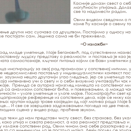
Касније долази свест о с
могућности упијања. Долаз
све то надомести радом.
Овим видеом сведочим о п
коме ћу касније о свему т
ење других нас суочава са друштвом. Постојимо у односу на 
е постојати сам. Јединка сама не би преживела.
~О изложби~
рад младе уметнице, Маје Бегановић, под сугестивним нази
ноставнију људску представу о реалности и поставља је као 
ата самоспознаје, кључног питања којим се бави уметнички 
ца инспирацију за овај рад проналази у сопственој интими, 
е недвосмислено поставља у индивидуалистички контекст по
ди
заузима нешто другачији угао гледања, јер се уметница пос
која интензивно учи о свету и о себи визуелно учитавајући чак 
аје. Премда се ауторка наизглед измешта из сопственог ми
а са анализом сопственог бића, и повезивањем, а можда ча
личности – улоге уметнице и улоге мајке. Посматрајући свет кр
цаприказује референце из сопствених дела, које се нижу ка
ња: крупан кадар траве каоједан од лајт мотива рада Маје Б
це… И све се завршава задржавањем погледа на две пчеле, де
тходних сцена у видео раду, праћене звуком.
ца тежи да нам представи чисту свест, без страхова, без ук
 како упија и схвата реалност, а као реалност представља и
у излаже сопствени рад. Овим чином она себе разоткрива и
је то са чињеницом да је постала мајка. Дечји поглед се задрж