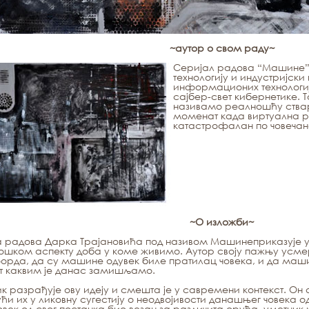
~аутор о свом раду~
Серијал радова “Машине” 
технологију и индустријски
информационих технологиј
сајбер-свет кибернетике. Т
називамо реалношћу ствар
моменат када виртуална р
катастрофалан по човечан
~О изложби~
а радова Дарка Трајановића под називом
Машине
приказује
ошком аспекту доба у коме живимо. Аутор своју пажњу усме
да, да су машине одувек биле пратилац човека, и да маши
т каквим је данас замишљамо.
к разрађује ову идеју и смешта је у савремени контекст. Он 
ући их у ликовну сугестију о неодвојивости данашњег човека
човек од свог постанка био везан за различита оруђа, уметник к