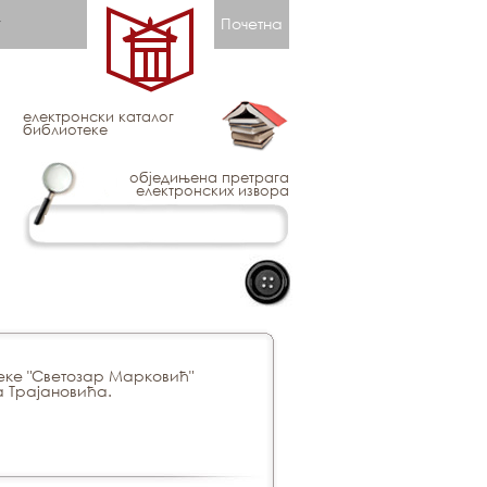
Почетна
електронски каталог
библиотеке
обједињена претрага
електронских извора
еке "Светозар Марковић"
а Трајановића.