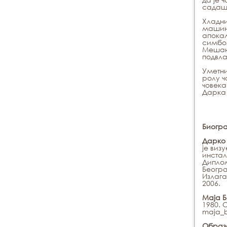
садашњ
Хладни
машине
апокал
симбол
Мешање
подвла
Уметни
ролу ч
човека
Дарка 
Биогр
Дарко
је виз
инстал
Диплом
Београ
Излага
2006.
Маја Б
1980. 
maja_
Образ