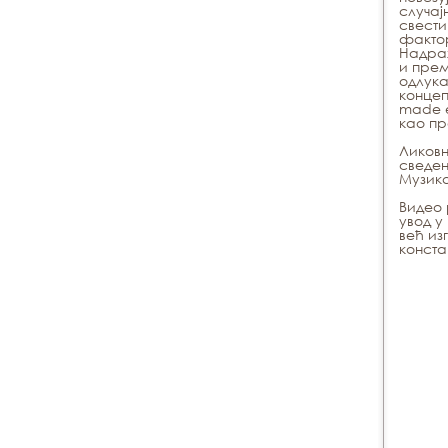
случај
свести
фактор
Надраж
и прем
одлука
концеп
made е
као пр
Ликовн
сведен
Музика
Видео
увод у
већ из
конста