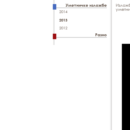
Изложб
Уметничке изложбе
уметни
2014
2013
2012
Разно