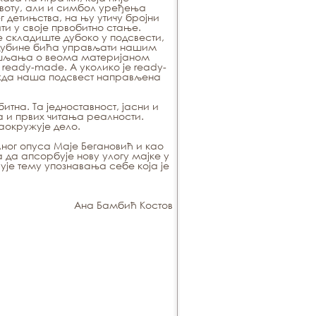
ивоту, али и симбол уређења
 детињства, на њу утичу бројни
и у своје првобитно стање.
е складиште дубоко у подсвести,
з дубине бића управљати нашим
мишљања о веома материјаном
 ready-made. А уколико је ready-
ожда наша подсвест направљена
тна. Та једноставност, јасни и
а и првих читања реалности.
аокружује дело.
ог опуса Маје Бегановић и као
 да апсорбује нову улогу мајке у
ује тему упознавања себе која је
Ана Бамбић Костов