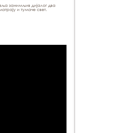
вља занимљив дијалог два
атрају и тумаче свет.