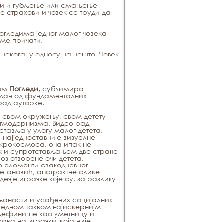
еби и губљење или смањење
е страхови и човек се труди да
огледима једног малог човека
оме причати.
некога, у односу на нешто. Човек
вом
Погледи,
сублимира
један од фундаменталних
рад ауторке.
у свом окружењу, свом детету
стмодернизма. Видео рад
тавља у улогу малог детета,
и најједноставније визуелне
крокосмоса, она ипак не
к и супротстављањем две стране
оз отворене очи детета,
о елементи свакодневног
егановић, апстрактне слике
чје играчке које су, за разлику
аљаности и усађених социјалних
 једном таквом најискернијм
 дефинише као уметницу и
ава на играчки, која није