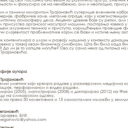
ости и фокусира се на неизбежно, али и неопходно, прису
м и тамним колоритом Трајановић сугерише елементе кабас
рије, фабричке хале, металне ограде, који у коегзистенцији 
иптичну атмосферу дела. Акценти црвене боје су ретки, али у
 присуства органског насупрот машини, постојања човека у
м алузивних техника и приступа, коришћењем провидне фоли
чи слојевитост проблематике којом се бави и истиче њену акт
к контемплира о улози и развоју машина у контексту данаш
овека у таквој квази бионичкој симбиози. Шта би било када 
? Да ли је то уопште могуће? Ово су само нека од питања н
Трајановића.
афије аутора
 Трајановић
уелни уметник који креира радове у разноврсним медијима као
ације, перформанси и видео радови.
ирао (2005), магистрирао (2008) и докторирао (2012) на Фак
ду на сликарском одсеку.
о на преко 30 колективних и 15 самосталних изложби у земљи
егановић
Сарајево, БИХ
beganovic@yahoo.com
овање: