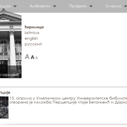
ација
Амбијенти
Пројекти
О нама
ћирилица
latinica
english
русский
 Марковић"
пције
15. априла у Уметничком центру Универзитетске библиот
отворена је изложба Перцепције Маје Бегановић и Дарк