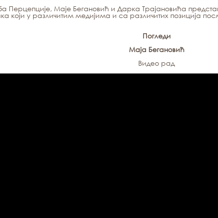
а Перцепције, Маје Бегановић и Дарка Трајановића предста
ка који у различитим медијима и са различитих позиција посм
Погледи
Маја Бегановић
Видео рад