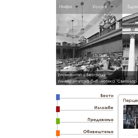
Инфо
Услуге
Едук
Универзитет у Београду
Универзитетска библиотека "Светозар
Вести
Перце
Изложбе
Предавања
Обавештења