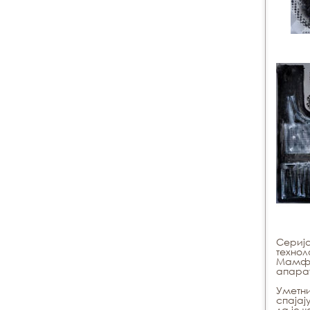
Сериј
технол
Мамфор
апара
Уметни
спајај
да је 