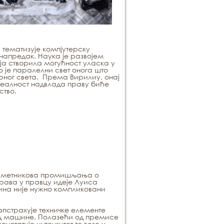
тематизује компјутерску
 напредак. Наука је развојем
а створила могућност уласка у
о је паралелни свет онога што
ног света. Према Вирилиу, онај
еалност надвлада праву биће
ство.
 уметникова промишљања о
рава у правцу идеје Луиса
на није нужно компликовани
апстрахује техничке елементе
 од машине. Полазећи од премисе
онстатује интензитет те везе у