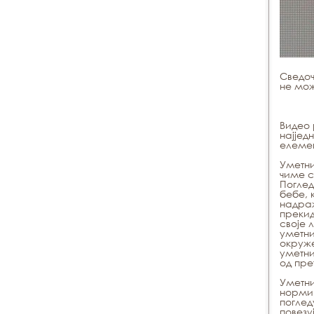
Сведоч
не мож
Видео 
најјед
елемен
Уметни
чиме с
Погле
бебе, 
надраж
прекид
своје 
уметни
окруже
уметни
од пре
Уметни
норми,
поглед
повезу