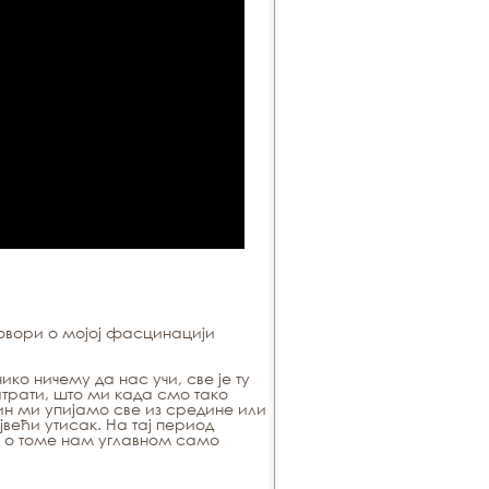
говори о мојој фасцинацији
ко ничему да нас учи, све је ту
трати, што ми када смо тако
ин ми упијамо све из средине или
већи утисак. На тај период
 о томе нам углавном само