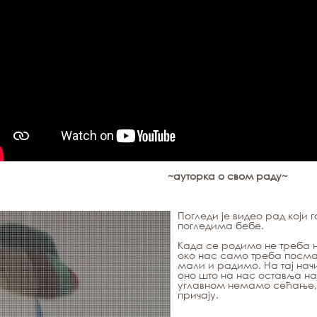
~ауторка о свом раду~
Погледи је видео рад који 
погледима бебе.
Када се родимо не треба ни
око нас само треба посма
мали и радимо. На тај нач
оно што на нас оставља нај
углавном немамо сећање,
причају.