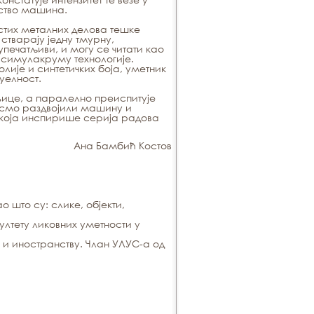
ство машина.
тих металних делова тешке
стварају једну тмурну,
печатљиви, и могу се читати као
 симулакруму технологије.
је и синтетичких боја, уметник
уелност.
њице, а паралелно преиспитује
бисмо раздвојили машину и
а која инспирише серија радова
Ана Бамбић Костов
 што су: слике, објекти,
ултету ликовних уметности у
 и иностранству. Члан УЛУС-а од