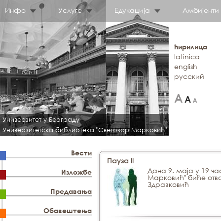
Инфо
Услуге
Едукација
Амбијенти
ћирилица
latinica
english
русский
Универзитет у Београду
Универзитетска библиотека "Светозар Марковић"
Вести
Пауза ll
Дана 9. маја у 19 ч
Изложбе
Марковић" биће отво
Здравковић
Предавања
Обавештења