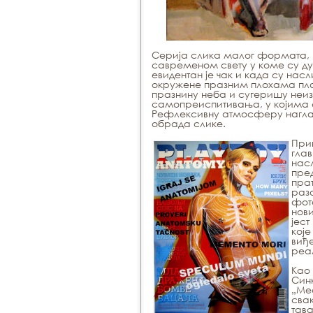
Серија слика малог формата, „
савременом свету у коме су ду
евидентан је чак и када су нас
окружене празним плохама пла
празнину неба и сугеришу неиз
самопреиспитивања, у којима с
Рефлексивну атмосферу наглаш
обрада слике.
При
гла
нас
пре
пра
раз
фот
нов
јес
кој
виђ
реа
Као
Син
„Ме
сва
тава