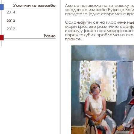
Ако се позовемо на гетеовску и
Уметничке изложбе
заједничке изложбе Ружице Баји
2014
представа једне савремене врс
2013
Ослањајући се на класичне иде
мори кроз две различите сериј
2012
исказују јасан постмодернисти
поред текућих проблема из око
Разно
праксе.