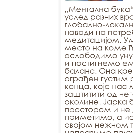
„Ментална бука
услед разних вр
глобално-локалн
наводи на потре
медитацијом. У
место на коме 
ослободимо ун
и постигнемо е
баланс. Она кре
ограђен густим 
конца, које нас 
заштитити од нег
околине. Јарка 
простором и не 
приметимо, а и
својом нежном т
направимо паузу