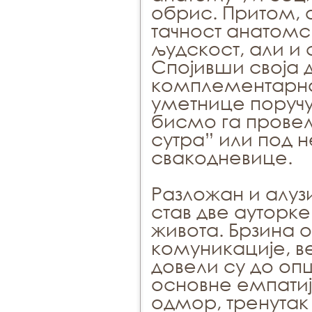
обрис. Притом, 
тачност анатомс
људскост, али и
Спојивши своја д
комплементарна 
уметнице поручу
бисмо га прове
сутра” или под
свакодневице.
Разложан и алузи
став две ауторк
живота. Брзина о
комуникације, 
довели су до оп
основне емпатиј
одмор, тренутак