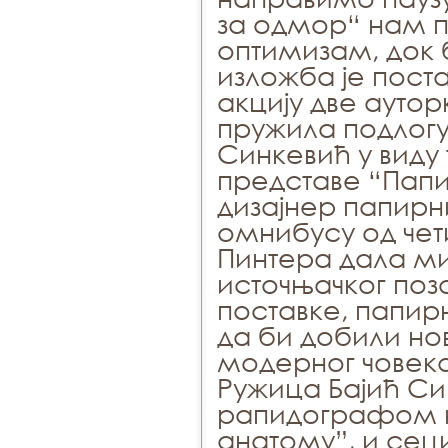
за одмор“ нам п
оптимизам, док б
изложба је поста
акцију две ауто
пружила подлогу
Синкевић у виду 
представе “Папи
дизајнер папирн
омнибусу од че
Пинтера дала ми
источњачког поз
поставке, папир
да би добили нов
модерног човека
Ружица Бајић С
рапидографом к
анатомy”, и сец