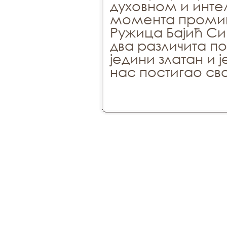
духовном и инте
момента проми
Ружица Бајић Си
два различита п
једини златан и 
нас постигао сво