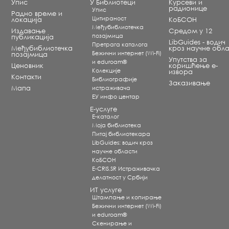
Упис
У Библиотеци
Курсеви и
радионице
Упис
Радно време и
Цитираност
локација
КоБСОН
Међубиблиотечка
Издавање
Средом у 12
позајмица
публикација
LibGuides - водич
Претрага каталога
Међубиблиотечка
кроз научне обла
Бежични интернет (Wi-Fi)
позајмица
Упутства за
и eduroam®
Ценовник
коришћење е-
Koлекције
извора
Контакти
Библиографије
Заказивање
Мапа
истраживача
ЕУ инфо центар
Е-услуге
Е-каталог
Моја библиотека
Питај библиотекара
LibGuides: водич кроз
научне области
КоБСОН
E-CRIS.SR Истраживачка
делатност у Србији
ИТ услуге
Штампање и копирање
Бежични интернет (Wi-Fi)
и eduroam®
Скенирање и