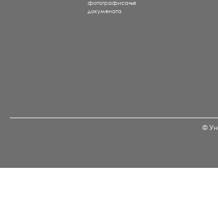
фотографисање
докумената
© Ун