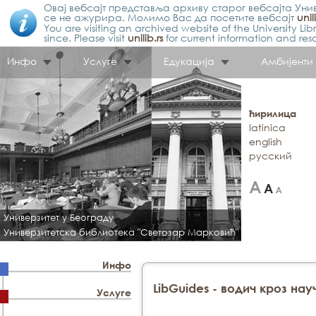
Овај вебсајт представља архиву старог вебсајта Унив
се не ажурира. Молимо Вас да посетите вебсајт
unil
You are visiting an archived website of the University L
since. Please visit
unilib.rs
for current information and res
Инфо
Услуге
Едукација
Амбијенти
ћирилица
latinica
english
русский
Универзитет у Београду
Универзитетска библиотека "Светозар Марковић"
Инфо
LibGuides - водич кроз на
Услуге