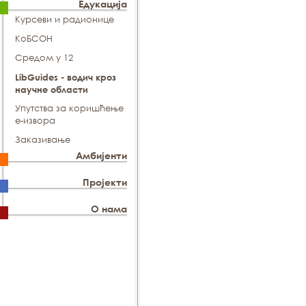
Едукација
Курсеви и радионице
КоБСОН
Средом у 12
LibGuides - водич кроз
научне области
Упутства за коришћење
е-извора
Заказивање
Амбијенти
Пројекти
О нама