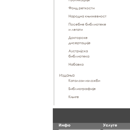
Фонд реткости
Народна књижевност
Посебне библиотеке
и легати
Докторске
дисертације
Аустријска
библиотека
Набавка
Издања
Каталози изложби
Библиографије
Књиге
Инфо
Услуге