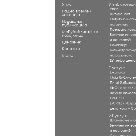
Упис
У Библиотеци
Упис
Радно време и
Цитираност
локација
Међубиблиоте
Издавање
позајмица
публикација
Претрага ката
Међубиблиотечка
Бежични интерне
позајмица
и eduroam®
Ценовник
Koлекције
Контакти
Библиографиј
Мапа
истраживача
ЕУ инфо цент
Е-услуге
Е-каталог
Моја библиоте
Питај библиот
LibGuides: води
научне област
КоБСОН
E-CRIS.SR Истр
делатност у Ср
ИТ услуге
Штампање и 
Бежични интерне
и eduroam®
Скенирање и