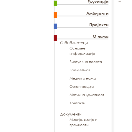
...
Едукација
Амбијенти
Пројекти
О нама
О библиотеци
Основне
информације
Виртуелна посета
Времеплов
Медији о нама
Организација
Матична делатност
Контакти
Документи
Мисија, визија и
вредности