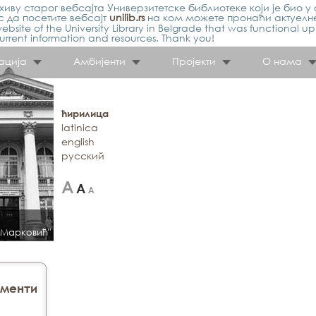
иву старог вебсајта Универзитетске библиотеке који је био у 
 да посетите вебсајт
unilib.rs
на ком можете пронаћи актуелн
ebsite of the University Library in Belgrade that was functional u
urrent information and resources. Thank you!
ација
Амбијенти
Пројекти
О нама
ћирилица
latinica
english
русский
 Марковић"
менти