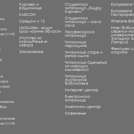
Курсеви и
Студентска
Europeana L
радионице
читаоница „Ендрју
Europeana
Карнеги“
КоБСОН
Newspaper
Студентска
чка
Средом у 12
Itineraire B
читаоница – мала
сала
LibGuides - водич
Нови библи
лога
кроз научне области
сервиси на
Професорска
т (Wi-Fi)
универзите
читаоница
Упутства за
Западног 
коришћење е-
Читаоница
(Tempus)
извора
периодике
Феномен сл
е
Заказивање
Читаоница старе и
открића
ретке књиге
ар
Читаоница Одељења
за народну
књижевност
Читаоница
ка
Аустријске
екара
библиотеке
ч кроз
Интернет центар
и
Електронска
читаоница
аживачка
Уметнички центар
бији
Освежење
копирање
т (Wi-Fi)