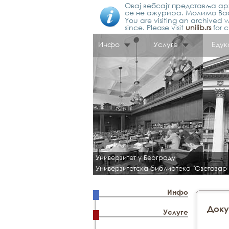
Овај вебсајт представља арх
се не ажурира. Молимо Вас
You are visiting an archived w
since. Please visit
unilib.rs
for c
Инфо
Услуге
Едук
Универзитет у Београду
Универзитетска библиотека "Светозар
Инфо
Доку
Услуге