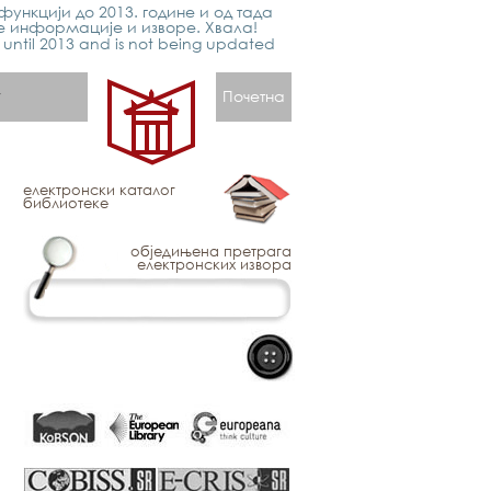
функцији до 2013. године и од тада
е информације и изворе. Хвала!
p until 2013 and is not being updated
Почетна
електронски каталог
библиотеке
обједињена претрага
електронских извора