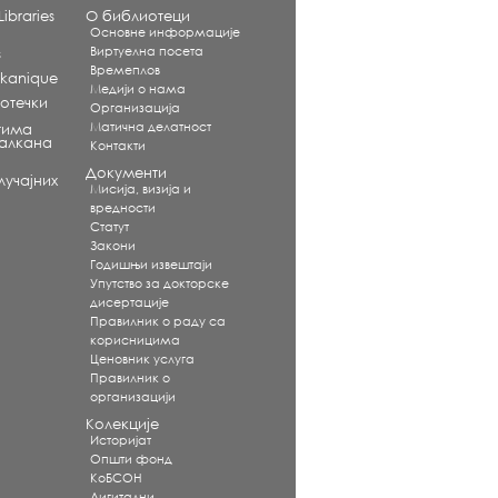
ibraries
О библиотеци
Основне информације
Виртуелна посета
s
Времеплов
alkanique
Медији о нама
отечки
Организација
Матична делатност
тима
Балкана
Контакти
Документи
учајних
Мисија, визија и
вредности
Статут
Закони
Годишњи извештаји
Упутство за докторске
дисертације
Правилник о раду са
корисницима
Ценовник услуга
Правилник о
организацији
Колекције
Историјат
Општи фонд
КоБСОН
Дигитални