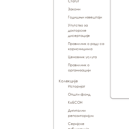
Статут
Закони
Годишњи извештаји
Упутство за
докторске
дисертације
Правилник о раду са
корисницима
Ценовник услуга
Правилник о
организацији
Колекције
Историјат
Општи фонд
КоБСОН
Дигитални
репозиторијум
Серијске
публикације