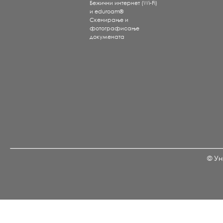
Бежични интернет (Wi-Fi)
и eduroam®
Скенирање и
фотографисање
докумената
© Ун