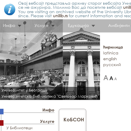
Овај вебсајт представља архиву старог вебсајта Унив
се не ажурира. Молимо Вас да посетите вебсајт
unil
You are visiting an archived website of the University L
since. Please visit
unilib.rs
for current information and res
Инфо
Услуге
Едукација
Амбијенти
ћирилица
latinica
english
русский
Универзитет у Београду
Универзитетска библиотека "Светозар Марковић"
Инфо
КоБСОН
Услуге
У Библиотеци