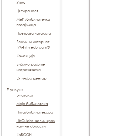
Упис
Цитираност
Међубиблиотечка
позајмица
Претрага каталога
Бежични интернет
(Wi-Fi) и eduroam®
Koлекције
Библиографије
истраживача
ЕУ инфо центар
Е-услуге
Е-каталог
Моја библиотека
Питај библиотекара
LibGuides: водич кроз
научне области
КоБСОН