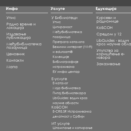
Инфо
Услуге
Едукација
Упис
У Библиотеци
Курсеви и
радионице
Упис
Радно време и
Цитираност
локација
КоБСОН
Међубиблиотечка
Издавање
Средом у 12
позајмица
публикација
LibGuides - водич
Претрага каталога
Међубиблиотечка
кроз научне обла
Бежични интернет (Wi-Fi)
позајмица
Упутства за
и eduroam®
Ценовник
коришћење е-
Koлекције
извора
Контакти
Библиографије
Заказивање
Мапа
истраживача
ЕУ инфо центар
Е-услуге
Е-каталог
Моја библиотека
Питај библиотекара
LibGuides: водич кроз
научне области
КоБСОН
E-CRIS.SR Истраживачка
делатност у Србији
ИТ услуге
Штампање и копирање