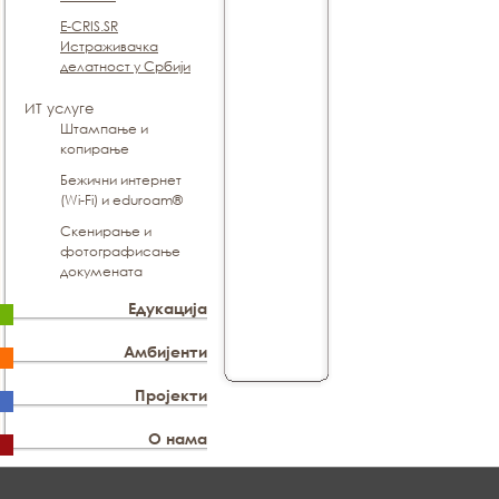
E-CRIS.SR
Истраживачка
делатност у Србији
ИТ услуге
Штампање и
копирање
Бежични интернет
(Wi-Fi) и eduroam®
Скенирање и
фотографисање
докумената
Едукација
Амбијенти
Пројекти
О нама