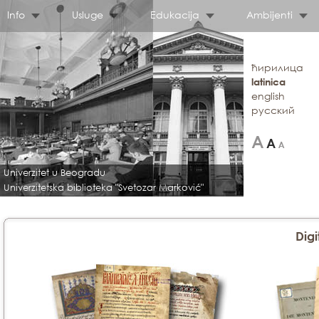
Info
Usluge
Edukacija
Ambijenti
ћирилица
latinica
english
русский
Univerzitet u Beogradu
Univerzitetska biblioteka "Svetozar Marković"
Digi