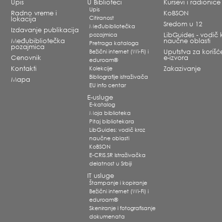
Upis
U Biblioteci
Kursevi i radionice
Upis
Radno vreme i
KoBSON
Citiranost
lokacija
Sredom u 12
Međubibliotečka
Izdavanje publikacija
pozajmica
LibGuides - vodič 
Međubibliotečka
naučne oblasti
Pretraga kataloga
pozajmica
Bežični internet (Wi-Fi) i
Uputstva za korišć
Cenovnik
e-izvora
eduroam®
Kontakti
Kolekcije
Zakazivanje
Bibliografije istraživača
Mapa
EU info centar
E-usluge
E-katalog
Moja biblioteka
Pitaj bibliotekara
LibGuides: vodič kroz
naučne oblasti
KoBSON
E-CRIS.SR Istraživačka
delatnost u Srbiji
IT usluge
Štampanje i kopiranje
Bežični internet (Wi-Fi) i
eduroam®
Skeniranje i fotografisanje
dokumenata