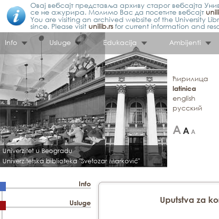
Овај вебсајт представља архиву старог вебсајта Унив
се не ажурира. Молимо Вас да посетите вебсајт
unil
You are visiting an archived website of the University L
since. Please visit
unilib.rs
for current information and res
Info
Usluge
Edukacija
Ambijenti
ћирилица
latinica
english
русский
Univerzitet u Beogradu
Univerzitetska biblioteka "Svetozar Marković"
Info
Uputstva za ko
Usluge