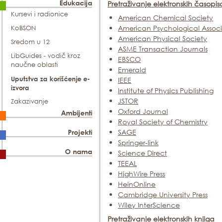
Edukacija
Pretraživanje elektronskih časopis
Kursevi i radionice
American Chemical Society
American Psychological Associ
KoBSON
American Physical Society
Sredom u 12
ASME Transaction Journals
LibGuides - vodič kroz
EBSCO
naučne oblasti
Emerald
Uputstva za korišćenje e-
IEEE
izvora
Institute of Physics Publishing
JSTOR
Zakazivanje
Oxford Journal
Ambijenti
Royal Society of Chemistry
SAGE
Projekti
Springer-link
O nama
Science Direct
TEEAL
HighWire Press
HeinOnline
Cambridge University Press
Wiley InterScience
Pretraživanje elektronskih knjiga