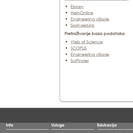
Ebrary
HeinOnline
Engineering village
SpringerLink
Pretraživanje baza podataka
Web of Science
SCOPUS
Engineering village
SciFinder
Info
Usluge
Edukacija