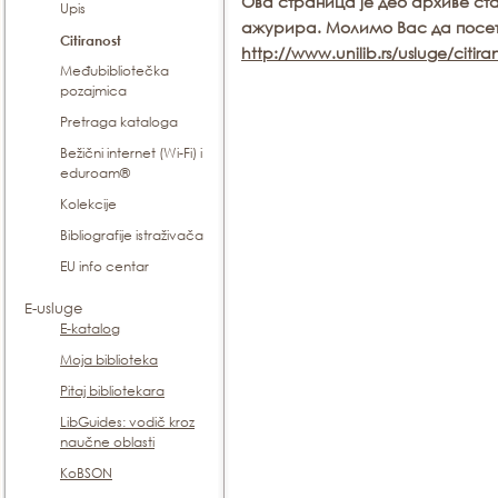
Ова страница је део архиве ста
Upis
ажурира. Молимо Вас да посе
Citiranost
http://www.unilib.rs/usluge/citira
Međubibliotečka
pozajmica
Pretraga kataloga
Bežični internet (Wi-Fi) i
eduroam®
Kolekcije
Bibliografije istraživača
EU info centar
E-usluge
E-katalog
Moja biblioteka
Pitaj bibliotekara
LibGuides: vodič kroz
naučne oblasti
KoBSON