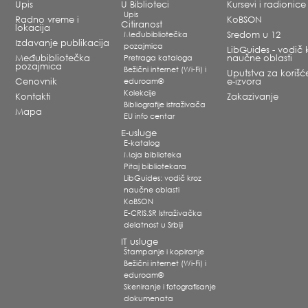
Upis
U Biblioteci
Kursevi i radionice
Upis
Radno vreme i
KoBSON
Citiranost
lokacija
Međubibliotečka
Sredom u 12
Izdavanje publikacija
pozajmica
LibGuides - vodič 
Međubibliotečka
Pretraga kataloga
naučne oblasti
pozajmica
Bežični internet (Wi-Fi) i
Uputstva za korišć
Cenovnik
eduroam®
e-izvora
Kolekcije
Kontakti
Zakazivanje
Bibliografije istraživača
Mapa
EU info centar
E-usluge
E-katalog
Moja biblioteka
Pitaj bibliotekara
LibGuides: vodič kroz
naučne oblasti
KoBSON
E-CRIS.SR Istraživačka
delatnost u Srbiji
IT usluge
Štampanje i kopiranje
Bežični internet (Wi-Fi) i
eduroam®
Skeniranje i fotografisanje
dokumenata