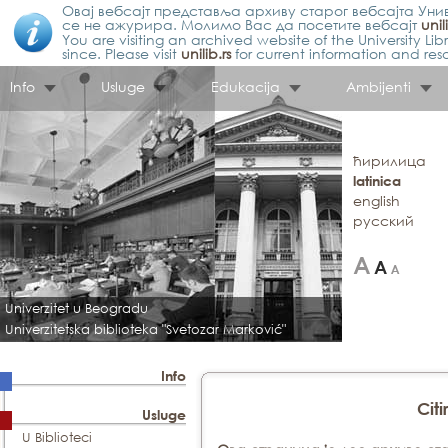
Овај вебсајт представља архиву старог вебсајта Унив
се не ажурира. Молимо Вас да посетите вебсајт
unil
You are visiting an archived website of the University L
since. Please visit
unilib.rs
for current information and res
Info
Usluge
Edukacija
Ambijenti
ћирилица
latinica
english
русский
Univerzitet u Beogradu
Univerzitetska biblioteka "Svetozar Marković"
Info
Citi
Usluge
U Biblioteci