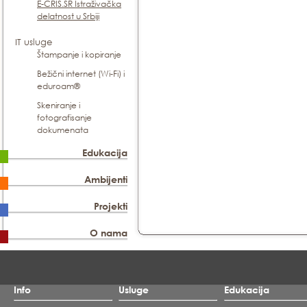
E-CRIS.SR Istraživačka
delatnost u Srbiji
IT usluge
Štampanje i kopiranje
Bežični internet (Wi-Fi) i
eduroam®
Skeniranje i
fotografisanje
dokumenata
Edukacija
Ambijenti
Projekti
O nama
Info
Usluge
Edukacija