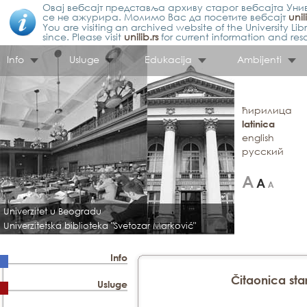
Овај вебсајт представља архиву старог вебсајта Унив
се не ажурира. Молимо Вас да посетите вебсајт
unil
You are visiting an archived website of the University L
since. Please visit
unilib.rs
for current information and res
Info
Usluge
Edukacija
Ambijenti
ћирилица
latinica
english
русский
Univerzitet u Beogradu
Univerzitetska biblioteka "Svetozar Marković"
Info
Čitaonica star
Usluge