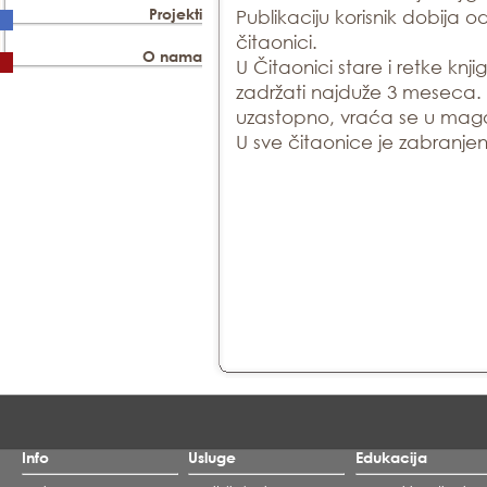
Projekti
Publikaciju korisnik dobija 
čitaonici.
O nama
U Čitaonici stare i retke knj
zadržati najduže 3 meseca. 
uzastopno, vraća se u mag
U sve čitaonice je zabranje
Info
Usluge
Edukacija