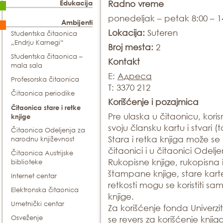
Edukacija
Radno vreme
ponedeljak – petak 8:00 – 1
Ambijenti
Lokacija:
Suteren
Studentska čitaonica
„Endrju Karnegi“
Broj mesta:
2
Studentska čitaonica –
Kontakt
mala sala
E:
Адреса
Profesorska čitaonica
T: 3370 212
Čitaonica periodike
Korišćenje i pozajmica
Čitaonica stare i retke
Pre ulaska u čitaonicu, kori
knjige
svoju člansku kartu i stvari (t
Čitaonica Odeljenja za
Stara i retka knjiga može se 
narodnu književnost
čitaonici i u čitaonici Odeljen
Čitaonica Austrijske
Rukopisne knjige, rukopisna i
biblioteke
štampane knjige, stare karte
Internet centar
retkosti mogu se koristiti sam
Elektronska čitaonica
knjige.
Umetnički centar
Za korišćenje fonda Univerz
Osveženje
se revers za korišćenje knji