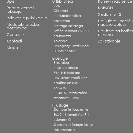
Upis
U Biblioteci
Kursevi i radionice
Upis
Radno vreme i
KoBSON
Citiranost
lokacija
Sredom u 12
Međubibliotečka
Izdavanje publikacija
pozajmica
LibGuides - vodič 
Međubibliotečka
naučne oblasti
Pretraga kataloga
pozajmica
Bežični internet (Wi-Fi) i
Uputstva za korišć
Cenovnik
e-izvora
eduroam®
Kontakti
Kolekcije
Zakazivanje
Bibliografije istraživača
Mapa
EU info centar
E-usluge
E-katalog
Moja biblioteka
Pitaj bibliotekara
LibGuides: vodič kroz
naučne oblasti
KoBSON
E-CRIS.SR Istraživačka
delatnost u Srbiji
IT usluge
Štampanje i kopiranje
Bežični internet (Wi-Fi) i
eduroam®
Skeniranje i fotografisanje
dokumenata