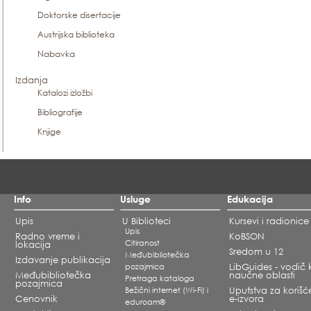
Doktorske disertacije
Austrijska biblioteka
Nabavka
Izdanja
Katalozi izložbi
Bibliografije
Knjige
Info
Usluge
Edukacija
Upis
U Biblioteci
Kursevi i radionice
Upis
Radno vreme i
KoBSON
Citiranost
lokacija
Sredom u 12
Međubibliotečka
Izdavanje publikacija
pozajmica
LibGuides - vodič 
Međubibliotečka
naučne oblasti
Pretraga kataloga
pozajmica
Bežični internet (Wi-Fi) i
Uputstva za korišć
Cenovnik
e-izvora
eduroam®