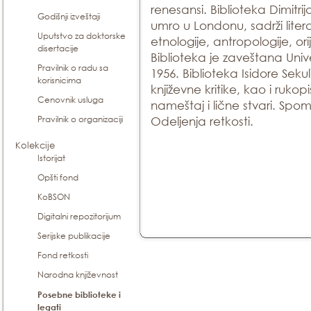
renesansi. Biblioteka Dimitrija
Godišnji izveštaji
umro u Londonu, sadrži literatu
Uputstvo za doktorske
etnologije, antropologije, ori
disertacije
Biblioteka je zaveštana Univer
Pravilnik o radu sa
1956. Biblioteka Isidore Sekuli
korisnicima
književne kritike, kao i rukopi
Cenovnik usluga
nameštaj i lične stvari. Spo
Pravilnik o organizaciji
Odeljenja retkosti.
Kolekcije
Istorijat
Opšti fond
KoBSON
Digitalni repozitorijum
Serijske publikacije
Fond retkosti
Narodna književnost
Posebne biblioteke i
legati