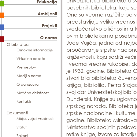
Univerzitetska biblioteka u
Edukacija
posebnih biblioteka, koje s
Ambijenti
One su veoma različite po vel
predstavljaju veliku vrednos
Projekti
svedočanstvo o ličnostima 
ovim bibliotekama posebnu 
O nama
Joce Vujića, jedna od najbog
O biblioteci
proučavanje srpske nacionalne
Osnovne informacije
književnosti, koja sadrži veći
Virtuelna poseta
i veoma vredne rukopise, d
Vremeplov
je 1932. godine. Bibliotek
Mediji o nama
stvari bila biblioteka čuven
Organizacija
knjiga, bibliofila, Petra Sto
svoj dar Univerzitetskoj bibli
Matična delatnost
Dunđerski. Knjige su uglavnom 
Kontakti
srpskog naroda. Biblioteka
srpske nacionalne i kulturne i
Dokumenti
Misija, vizija i vrednosti
godine. Biblioteka Miroslav
Ministarstva spoljnih poslova
Statut
retke knjige, izvore za istoriju 
Zakoni