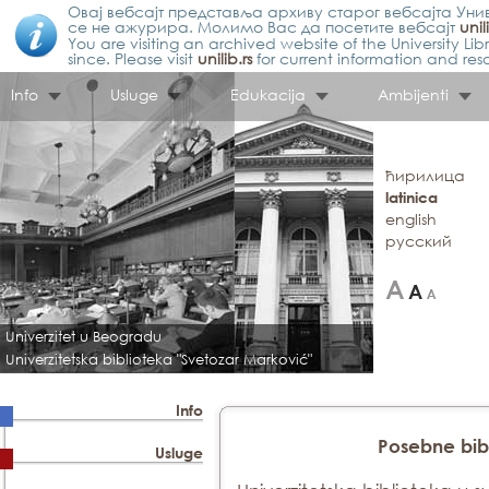
Овај вебсајт представља архиву старог вебсајта Унив
се не ажурира. Молимо Вас да посетите вебсајт
unil
You are visiting an archived website of the University L
since. Please visit
unilib.rs
for current information and res
Info
Usluge
Edukacija
Ambijenti
ћирилица
latinica
english
русский
Univerzitet u Beogradu
Univerzitetska biblioteka "Svetozar Marković"
Info
Posebne bibl
Usluge