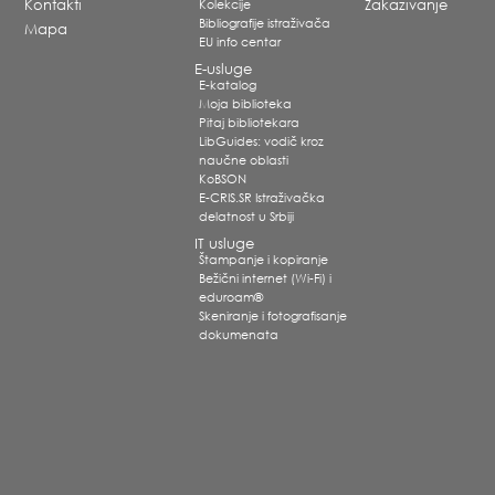
Kontakti
Kolekcije
Zakazivanje
Bibliografije istraživača
Mapa
EU info centar
E-usluge
E-katalog
Moja biblioteka
Pitaj bibliotekara
LibGuides: vodič kroz
naučne oblasti
KoBSON
E-CRIS.SR Istraživačka
delatnost u Srbiji
IT usluge
Štampanje i kopiranje
Bežični internet (Wi-Fi) i
eduroam®
Skeniranje i fotografisanje
dokumenata