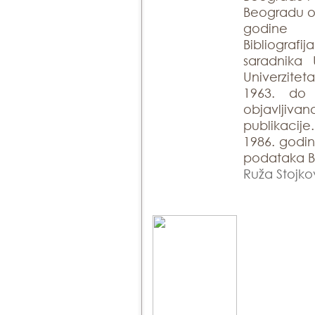
Beogradu ob
godine
Bibliogra
saradnika 
Univerzite
1963. do
objavlji
publikacije
1986. godin
podataka Bi
Ruža Stojko