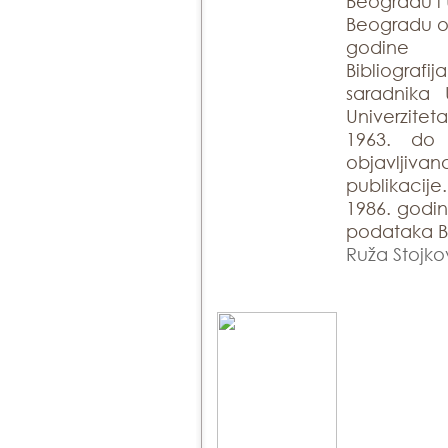
Beogradu i 
Beogradu ob
godine
Bibliogra
saradnika 
Univerzite
1963. do
objavlji
publikacije
1986. godin
podataka Bi
Ruža Stojko