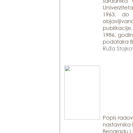
saradnika 
Univerzite
1963. do
objavlji
publikacije
1986. godin
podataka Bi
Ruža Stojko
Popis rado
nastavnika 
Beogradu i 