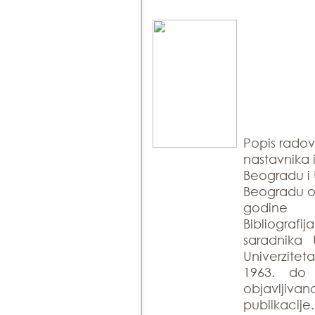
Popis rado
nastavnika 
Beogradu i 
Beogradu ob
godine
Bibliogra
saradnika 
Univerzite
1963. do
objavlji
publikacije