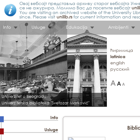
Овај вебсајт представља архиву старог вебсајта Унив
се не ажурира. Молимо Вас да посетите вебсајт
unil
You are visiting an archived website of the University L
since. Please visit
unilib.rs
for current information and res
Info
Usluge
Edukacija
Ambijenti
ћирилица
latinica
english
русский
Univerzitet u Beogradu
Univerzitetska biblioteka "Svetozar Marković"
Info
Bibli
Usluge