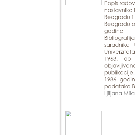
Popis rado
nastavnika 
Beogradu i 
Beogradu ob
godine
Bibliogra
saradnika 
Univerzite
1963. do
objavlji
publikacije
1986. godin
podataka Bi
Ljiljana Mil