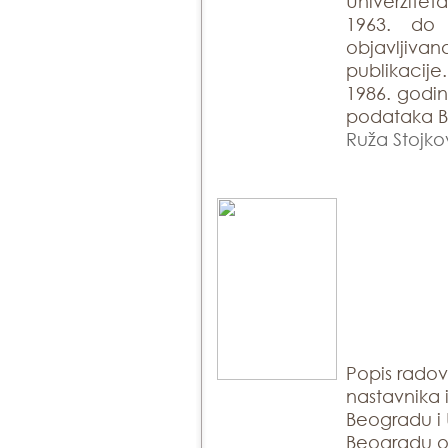
Univerzite
1963. do
objavlji
publikacije
1986. godin
podataka Bi
Ruža Stojko
Popis rado
nastavnika 
Beogradu i 
Beogradu ob