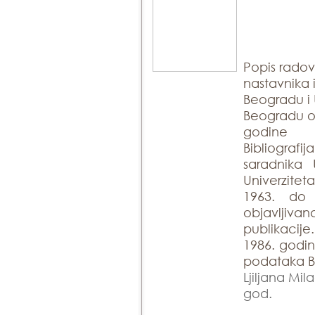
Popis rado
nastavnika 
Beogradu i 
Beogradu ob
godine
Bibliogra
saradnika 
Univerzite
1963. do
objavlji
publikacije
1986. godin
podataka Bi
Ljiljana Mil
god.