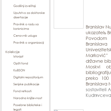
Godišnji izveštaji
Uputstvo za doktorske
disertacije
Pravilnik o radu sa
Branislav Nu
korisnicima
ukazatelь Br
Cenovnik usluga
Povodom 
Pravilnik o organizaciji
Branisla
Univerzite
Kolekcije
Marković'
Istorijat
državne bibl
Opšti fond
Moskvi ob
KoBSON
bibliograf
Digitalni repozitorijum
preko 100 
Branislava N
Serijske publikacije
sostaviteli 
Fond retkosti
Kudrяvceva,
Narodna književnost
Posebne biblioteke i
legati