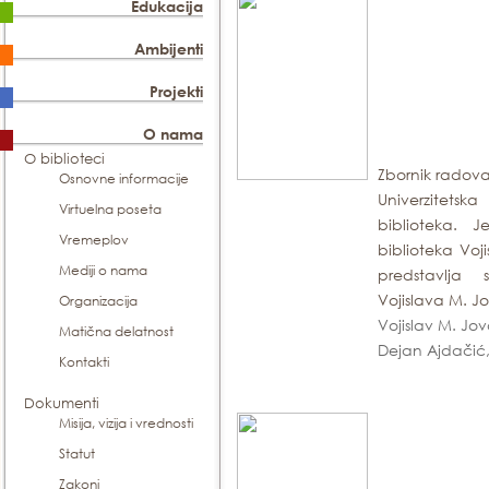
Edukacija
Ambijenti
Projekti
O nama
O biblioteci
Zbornik radova
Osnovne informacije
Univerzitets
Virtuelna poseta
biblioteka. 
Vremeplov
biblioteka Voj
Mediji o nama
predstavlj
Vojislava M. J
Organizacija
Vojislav M. Jova
Matična delatnost
Dejan Ajdačić,
Kontakti
Dokumenti
Misija, vizija i vrednosti
Statut
Zakoni