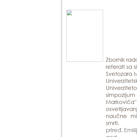
Zbornik rad
referati sa
Svetozara 
Univerzitets
Univerzite
simpozijum
Markovića'
osvetljava
naučne mis
smrti.
priređ. Emil