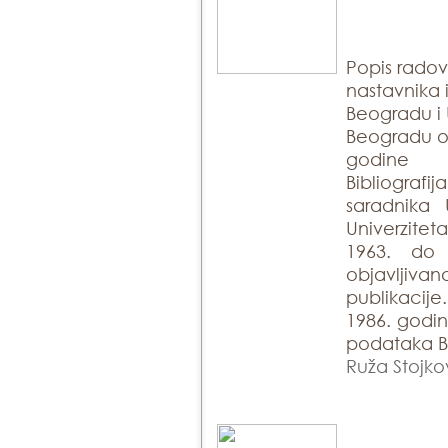
Popis rado
nastavnika 
Beogradu i 
Beogradu ob
godine
Bibliogra
saradnika 
Univerzite
1963. do
objavlji
publikacije
1986. godin
podataka Bi
Ruža Stojko