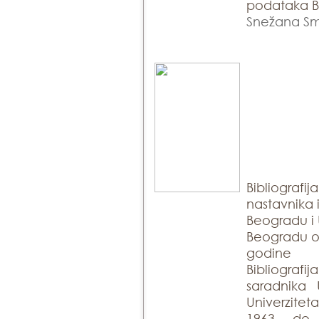
podataka Bi
Snežana Sm
Bibliografij
nastavnika 
Beogradu i 
Beogradu ob
godine
Bibliogra
saradnika 
Univerzite
1963. do