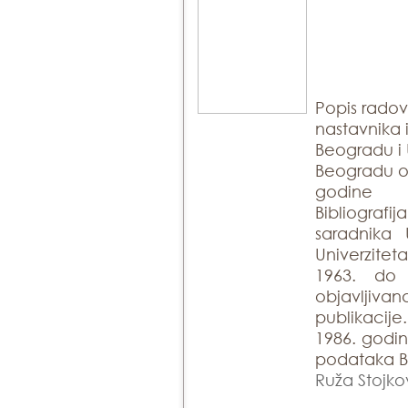
Popis rado
nastavnika 
Beogradu i 
Beogradu ob
godine
Bibliogra
saradnika 
Univerzite
1963. do
objavlji
publikacije
1986. godin
podataka Bi
Ruža Stojko