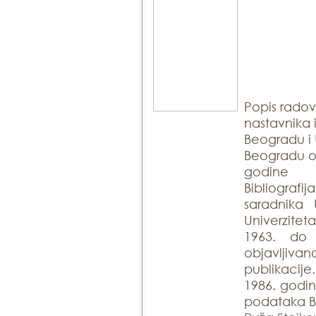
Popis rado
nastavnika 
Beogradu i 
Beogradu ob
godine
Bibliogra
saradnika 
Univerzite
1963. do
objavlji
publikacije
1986. godin
podataka Bi