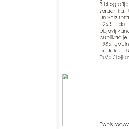
Bibliogra
saradnika 
Univerzite
1963. do
objavlji
publikacije
1986. godin
podataka Bi
Ruža Stojko
Popis rado