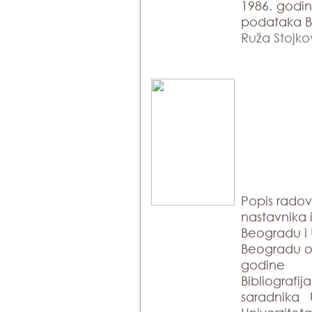
1986. godin
podataka Bi
Ruža Stojko
Popis rado
nastavnika 
Beogradu i 
Beogradu ob
godine
Bibliogra
saradnika 