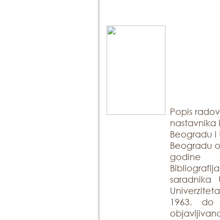
Popis rado
nastavnika 
Beogradu i 
Beogradu ob
godine
Bibliogra
saradnika 
Univerzite
1963. do
objavlji