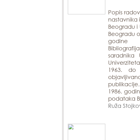
Popis rado
nastavnika 
Beogradu i 
Beogradu ob
godine
Bibliogra
saradnika 
Univerzite
1963. do
objavlji
publikacije
1986. godin
podataka Bi
Ruža Stojko