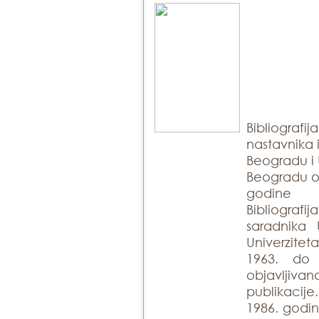
Bibliografij
nastavnika 
Beogradu i 
Beogradu ob
godine
Bibliogra
saradnika 
Univerzite
1963. do
objavlji
publikacije
1986. godin