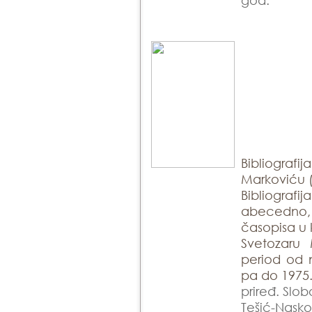
god.
Bibliografi
Markoviću 
Bibliografi
abecedno,
časopisa u 
Svetozaru
period od 
pa do 1975
priređ. Slo
Tešić-Nasko