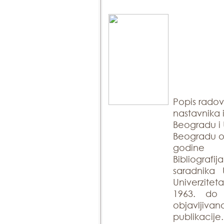
Popis rado
nastavnika 
Beogradu i 
Beogradu ob
godine
Bibliogra
saradnika 
Univerzite
1963. do
objavlji
publikacije