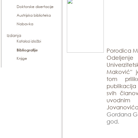
Doktorske disertacije
Austrijska biblioteka
Nabavka
Izdanja
Katalozi izložbi
Porodica M
Bibliografije
Odeljenje
Knjige
Univerzite
Maković'' 
tom pril
publikacija
svih člano
uvodnim
Jovanovića
Gordana Gord
god.