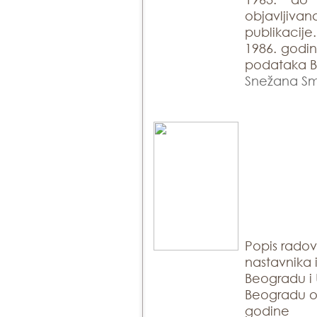
objavlji
publikacije
1986. godin
podataka Bi
Snežana Sm
Popis rado
nastavnika 
Beogradu i 
Beogradu ob
godine