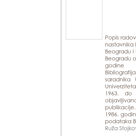
Popis rado
nastavnika 
Beogradu i 
Beogradu ob
godine
Bibliogra
saradnika 
Univerzite
1963. do
objavlji
publikacije
1986. godin
podataka Bi
Ruža Stojko