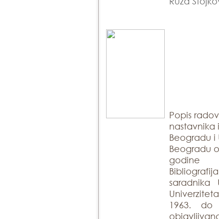
Ruža Stojko
Popis rado
nastavnika 
Beogradu i 
Beogradu ob
godine
Bibliogra
saradnika 
Univerzite
1963. do
objavlji