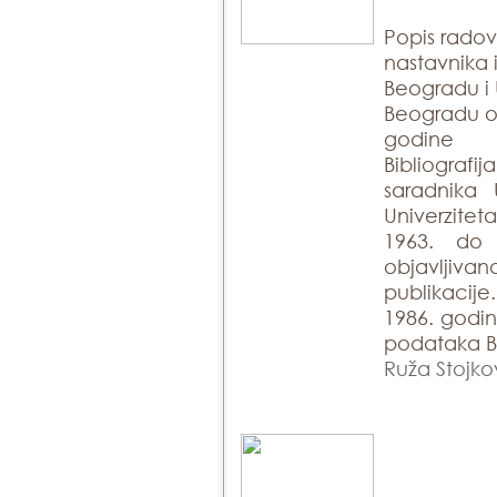
Popis rado
nastavnika 
Beogradu i 
Beogradu ob
godine
Bibliogra
saradnika 
Univerzite
1963. do
objavlji
publikacije
1986. godin
podataka Bi
Ruža Stojko