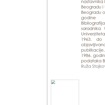
nastavnika 
Beogradu i 
Beogradu ob
godine
Bibliogra
saradnika 
Univerzite
1963. do
objavlji
publikacije
1986. godin
podataka Bi
Ruža Stojko