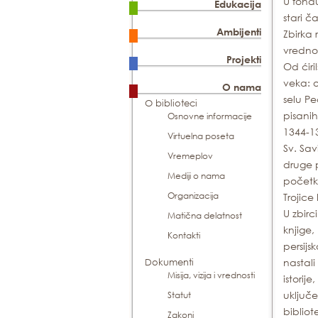
U fondu
Edukacija
stari č
Ambijenti
Zbirka 
vrednos
Projekti
Od ćiri
veka: o
O nama
selu Pe
O biblioteci
pisanih
Osnovne informacije
1344-13
Virtuelna poseta
Sv. Sav
Vremeplov
druge 
Mediji o nama
početka
Organizacija
Trojice 
U zbirc
Matična delatnost
knjige,
Kontakti
persijs
nastali
Dokumenti
Misija, vizija i vrednosti
istorije
uključe
Statut
bibliot
Zakoni