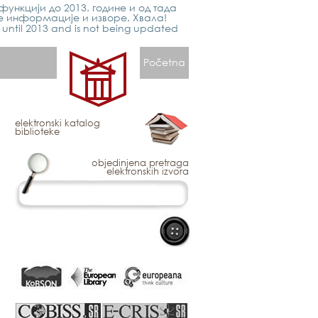
функцији до 2013. године и од тада
е информације и изворе. Хвала!
p until 2013 and is not being updated
Početna
elektronski katalog
biblioteke
objedinjena pretraga
elektronskih izvora