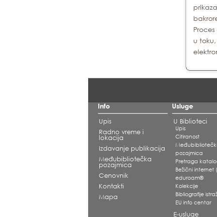
prikaza
bakrore
Proces 
u toku,
elektro
Info
Usluge
Upis
U Biblioteci
Upis
Radno vreme i
Citiranost
lokacija
Međubiblioteč
Izdavanje publikacija
pozajmica
Međubibliotečka
Pretraga katal
pozajmica
Bežični internet (
Cenovnik
eduroam®
Kontakti
Kolekcije
Bibliografije ist
Mapa
EU info centar
E-usluge