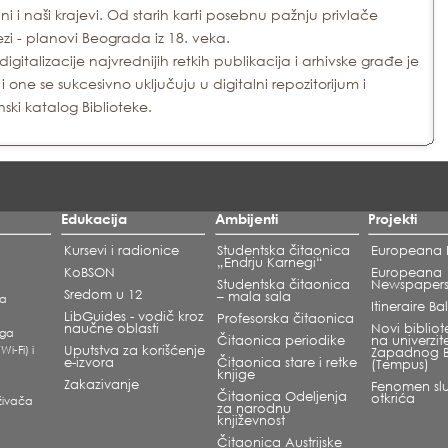
ni i naši krajevi. Od starih karti posebnu pažnju privlače
zi - planovi Beograda iz 18. veka.
digitalizacije najvrednijih retkih publikacija i arhivske građe je
 i one se sukcesivno uključuju u digitalni repozitorijum i
nski katalog Biblioteke.
Edukacija
Ambijenti
Projekti
Kursevi i radionice
Studentska čitaonica
Europeana L
„Endrju Karnegi“
KoBSON
Europeana
Studentska čitaonica
Newspaper
Sredom u 12
– mala sala
ka
Itineraire B
LibGuides - vodič kroz
Profesorska čitaonica
naučne oblasti
Novi bibliote
oga
Čitaonica periodike
na univerzit
Wi-Fi) i
Uputstva za korišćenje
Zapadnog 
e-izvora
Čitaonica stare i retke
(Tempus)
knjige
Zakazivanje
Fenomen slu
Čitaonica Odeljenja
otkrića
raživača
za narodnu
književnost
Čitaonica Austrijske