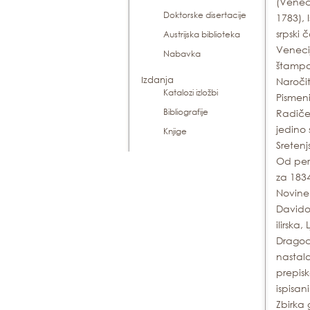
(Veneci
Doktorske disertacije
1783), 
srpski 
Austrijska biblioteka
Venecij
Nabavka
štampa
Izdanja
Naročit
Katalozi izložbi
Pismen
Bibliografije
Radiče
jedino 
Knjige
Sretenj
Od per
za 183
Novine 
Davido
ilirska
Dragoce
nastala
prepisk
ispisan
Zbirka 