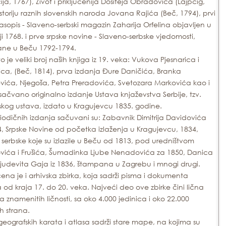
ja, 1767), Život i priključenija Dositeja Obradovića (Lajpcig,
Istoriju raznih slovenskih naroda Jovana Rajića (Beč, 1794), prvi
časopis - Slaveno-serbski magazin Zaharija Orfelina objavljen u
i 1768. i prve srpske novine - Slaveno-serbske vjedomosti,
ne u Beču 1792-1794.
o je veliki broj naših knjiga iz 19. veka: Vukova Pjesnarica i
ica, (Beč, 1814), prva izdanja Đure Daničića, Branka
vića, Njegoša, Petra Preradovića, Svetozara Markovića kao i
sačvano originalno izdanje Ustava knjaževstva Serbije, tzv.
skog ustava, izdato u Kragujevcu 1835. godine.
iodičnih izdanja sačuvani su: Zabavnik Dimitrija Davidovića
4, Srpske Novine od početka izlaženja u Kragujevcu, 1834,
serbske koje su izlazile u Beču od 1813, pod uredništvom
vića i Frušića, Šumadinka Ljube Nenadovića za 1850, Danica
, Ljudevita Gaja iz 1836, štampana u Zagrebu i mnogi drugi.
na je i arhivska zbirka, koja sadrži pisma i dokumenta
 od kraja 17. do 20. veka. Najveći deo ove zbirke čini lična
a znamenitih ličnosti, sa oko 4.000 jedinica i oko 22.000
ih strana.
geografskih karata i atlasa sadrži stare mape, na kojima su