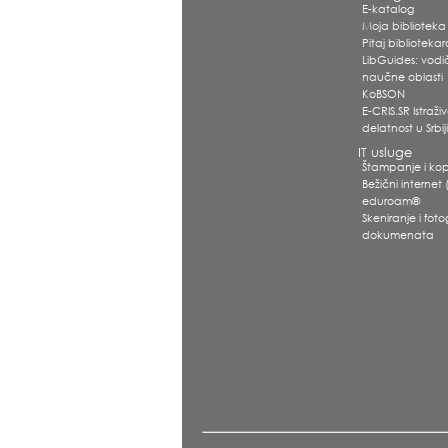
E-katalog
Moja biblioteka
Pitaj biblioteka
LibGuides: vodi
naučne oblasti
KoBSON
E-CRIS.SR Istraž
delatnost u Srbij
IT usluge
Štampanje i kop
Bežični internet (
eduroam®
Skeniranje i foto
dokumenata