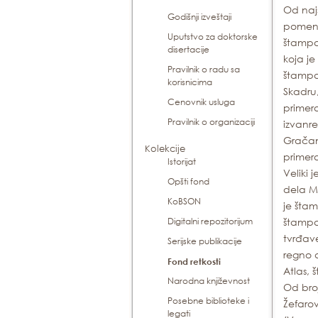
Od najs
Godišnji izveštaji
pomenut
Uputstvo za doktorske
štampar
disertacije
koja je
Pravilnik o radu sa
štampan
korisnicima
Skadru,
Cenovnik usluga
primer
Pravilnik o organizaciji
izvanre
Gračan
Kolekcije
primer
Istorijat
Veliki 
Opšti fond
dela Ma
KoBSON
je šta
Digitalni repozitorijum
štampa
tvrđav
Serijske publikacije
regno 
Fond retkosti
Atlas, 
Narodna književnost
Od broj
Posebne biblioteke i
Žefarov
legati