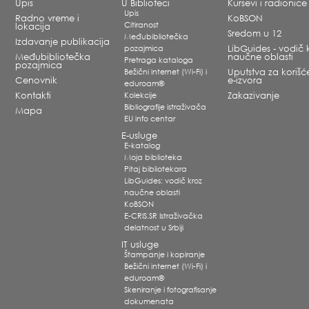
Upis
U Biblioteci
Kursevi i radionice
Upis
Radno vreme i
KoBSON
Citiranost
lokacija
Sredom u 12
Međubibliotečka
Izdavanje publikacija
pozajmica
LibGuides - vodič 
Međubibliotečka
naučne oblasti
Pretraga kataloga
pozajmica
Bežični internet (Wi-Fi) i
Uputstva za korišć
Cenovnik
e-izvora
eduroam®
Kontakti
Kolekcije
Zakazivanje
Bibliografije istraživača
Mapa
EU info centar
E-usluge
E-katalog
Moja biblioteka
Pitaj bibliotekara
LibGuides: vodič kroz
naučne oblasti
KoBSON
E-CRIS.SR Istraživačka
delatnost u Srbiji
IT usluge
Štampanje i kopiranje
Bežični internet (Wi-Fi) i
eduroam®
Skeniranje i fotografisanje
dokumenata