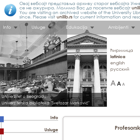
Овај вебсајт представља архиву старог вебсајта Унив
се не ажурира. Молимо Вас да посетите вебсајт
unil
You are visiting an archived website of the University L
since. Please visit
unilib.rs
for current information and res
Info
Usluge
Edukacija
Ambijenti
ћирилица
latinica
english
русский
Univerzitet u Beogradu
Univerzitetska biblioteka "Svetozar Marković"
Info
Profesors
Usluge