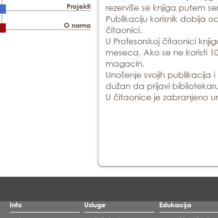
Projekti
rezerviše se knjiga putem se
Publikaciju korisnik dobija 
O nama
čitaonici.
U Profesorskoj čitaonici knj
meseca. Ako se ne koristi 
magacin.
Unošenje svojih publikacija i 
dužan da prijavi bibliotekaru
U čitaonice je zabranjeno u
Info
Usluge
Edukacija