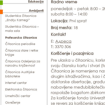
Edukacija
Radno vreme
ponedeljak – petak 8:00 – 2
Ambijenti
subota 8:00 – 14:00
Studentska čitaonica
„Endrju Karnegi“
Lokacija:
Prvi sprat
Studentska čitaonica –
Broj mesta:
18
mala sala
Kontakt
Profesorska čitaonica
E:
Адреса
Čitaonica periodike
T: 3370 506
Čitaonica stare i retke
Korišćenje i pozajmica
knjige
Pre ulaska u čitaonicu, kori
Čitaonica Odeljenja za
svoju člansku kartu i stvari (t
narodnu književnost
Čitaonica je namenjena nast
Čitaonica Austrijske
drugim istraživačima, kao i č
biblioteke
doktorske disertacije, građu i
Internet centar
nabavljene međubiblioteč
Elektronska čitaonica
raspolaže bogatom zbirkom p
Umetnički centar
Za korišćenje fonda Univerz
Osveženje
se revers za korišćenje knj