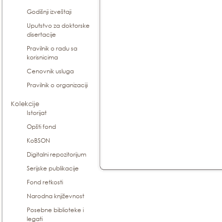
Godišnji izveštaji
Uputstvo za doktorske
disertacije
Pravilnik o radu sa
korisnicima
Cenovnik usluga
Pravilnik o organizaciji
Kolekcije
Istorijat
Opšti fond
KoBSON
Digitalni repozitorijum
Serijske publikacije
Fond retkosti
Narodna književnost
Posebne biblioteke i
legati