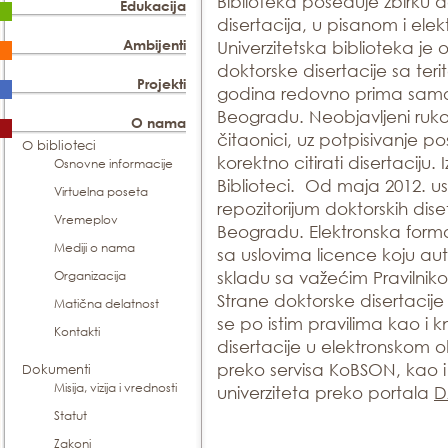
Biblioteka poseduje zbirku d
Edukacija
disertacija, u pisanom i ele
Ambijenti
Univerzitetska biblioteka je
doktorske disertacije sa terit
Projekti
godina redovno prima samo d
Beogradu. Neobjavljeni rukopi
O nama
čitaonici, uz potpisivanje p
O biblioteci
korektno citirati disertaciju.
Osnovne informacije
Biblioteci. Od maja 2012. usp
Virtuelna poseta
repozitorijum doktorskih dise
Vremeplov
Beogradu. Elektronska forma 
Mediji o nama
sa uslovima licence koju au
Organizacija
skladu sa važećim Pravilni
Strane doktorske disertacij
Matična delatnost
se po istim pravilima kao i k
Kontakti
disertacije u elektronskom ob
preko servisa KoBSON, kao i 
Dokumenti
Misija, vizija i vrednosti
univerziteta preko portala
D
Statut
Zakoni