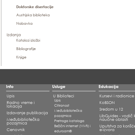
Doktorske disertacije
Austrijska biblioteka
Nabavka
Izdanja
Katalozi izložbi
Bibliografije
Knjige
Info
Usluge
Edukacija
Upis
U Biblioteci
Kursevi i radionice
Upis
Radno vreme i
KoBSON
Citiranost
lokacija
Sredom u 12
Međubibliotečka
Izdavanje publikacija
pozajmica
LibGuides - vodič 
Međubibliotečka
naučne oblasti
Pretraga kataloga
pozajmica
Bežični internet (Wi-Fi) i
Uputstva za korišć
Cenovnik
e-izvora
eduroam®