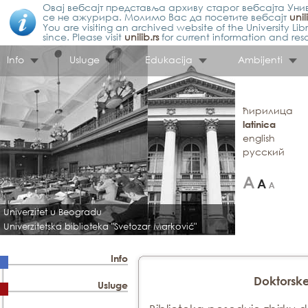
Овај вебсајт представља архиву старог вебсајта Унив
се не ажурира. Молимо Вас да посетите вебсајт
unil
You are visiting an archived website of the University L
since. Please visit
unilib.rs
for current information and res
Info
Usluge
Edukacija
Ambijenti
ћирилица
latinica
english
русский
Univerzitet u Beogradu
Univerzitetska biblioteka "Svetozar Marković"
Info
Doktorske
Usluge