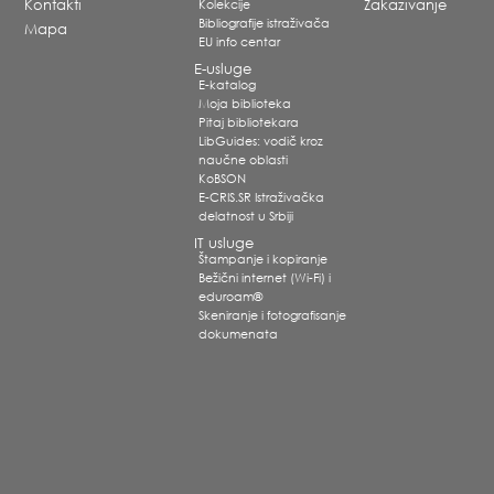
Kontakti
Kolekcije
Zakazivanje
Bibliografije istraživača
Mapa
EU info centar
E-usluge
E-katalog
Moja biblioteka
Pitaj bibliotekara
LibGuides: vodič kroz
naučne oblasti
KoBSON
E-CRIS.SR Istraživačka
delatnost u Srbiji
IT usluge
Štampanje i kopiranje
Bežični internet (Wi-Fi) i
eduroam®
Skeniranje i fotografisanje
dokumenata