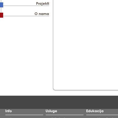
Projekti
O nama
Info
Usluge
Edukacija