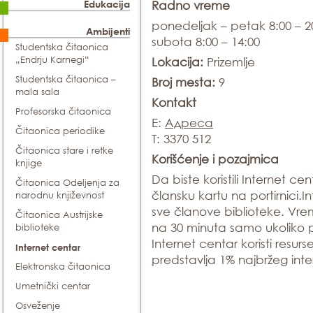
Edukacija
Radno vreme
ponedeljak – petak 8:00 – 2
Ambijenti
subota 8:00 – 14:00
Studentska čitaonica
„Endrju Karnegi“
Lokacija:
Prizemlje
Studentska čitaonica –
Broj mesta:
9
mala sala
Kontakt
Profesorska čitaonica
E:
Адреса
Čitaonica periodike
T: 3370 512
Čitaonica stare i retke
Korišćenje i pozajmica
knjige
Da biste koristili Internet c
Čitaonica Odeljenja za
člansku kartu na portirnici.
narodnu književnost
sve članove biblioteke. Vre
Čitaonica Austrijske
na 30 minuta samo ukoliko po
biblioteke
Internet centar koristi resu
Internet centar
predstavlja 1% najbržeg inter
Elektronska čitaonica
Umetnički centar
Osveženje