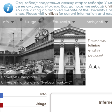
Овај вебсајт представља архиву старог вебсајта Унив
се не ажурира. Молимо Вас да посетите вебсајт
unil
You are visiting an archived website of the University L
since. Please visit
unilib.rs
for current information and res
Info
Usluge
Edukacija
Ambijenti
ћирилица
latinica
english
русский
Univerzitet u Beogradu
Univerzitetska biblioteka "Svetozar Marković"
Info
Intern
Usluge