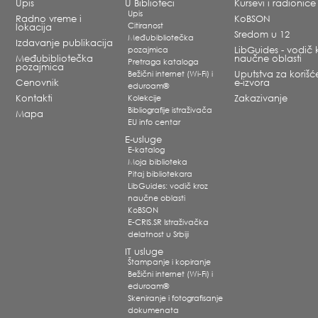
Upis
U Biblioteci
Kursevi i radionice
Upis
Radno vreme i
KoBSON
Citiranost
lokacija
Sredom u 12
Međubibliotečka
Izdavanje publikacija
pozajmica
LibGuides - vodič 
Međubibliotečka
naučne oblasti
Pretraga kataloga
pozajmica
Bežični internet (Wi-Fi) i
Uputstva za korišć
Cenovnik
e-izvora
eduroam®
Kontakti
Kolekcije
Zakazivanje
Bibliografije istraživača
Mapa
EU info centar
E-usluge
E-katalog
Moja biblioteka
Pitaj bibliotekara
LibGuides: vodič kroz
naučne oblasti
KoBSON
E-CRIS.SR Istraživačka
delatnost u Srbiji
IT usluge
Štampanje i kopiranje
Bežični internet (Wi-Fi) i
eduroam®
Skeniranje i fotografisanje
dokumenata