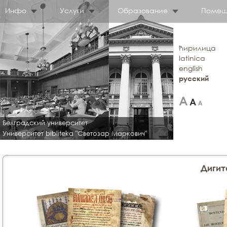
Инфо
Услуги
Образование
Помещ
ћирилица
latinica
english
русский
Белградский университет
Университет bibliteka "Светозар Маркович"
Дигит