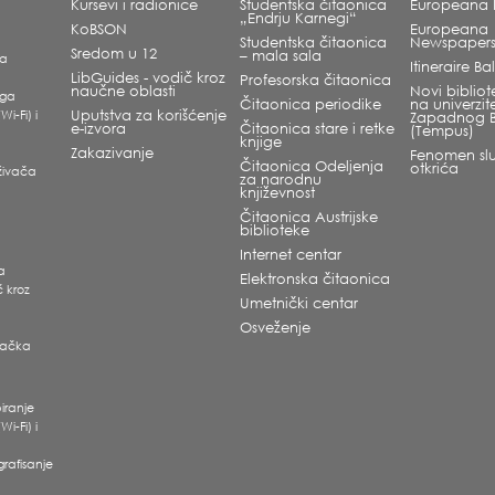
Kursevi i radionice
Studentska čitaonica
Europeana L
„Endrju Karnegi“
KoBSON
Europeana
Studentska čitaonica
Newspaper
Sredom u 12
– mala sala
ka
Itineraire B
LibGuides - vodič kroz
Profesorska čitaonica
naučne oblasti
Novi bibliote
oga
Čitaonica periodike
na univerzit
Wi-Fi) i
Uputstva za korišćenje
Zapadnog 
e-izvora
Čitaonica stare i retke
(Tempus)
knjige
Zakazivanje
Fenomen slu
Čitaonica Odeljenja
otkrića
raživača
za narodnu
književnost
Čitaonica Austrijske
biblioteke
Internet centar
ra
Elektronska čitaonica
č kroz
Umetnički centar
Osveženje
ivačka
i
iranje
Wi-Fi) i
grafisanje