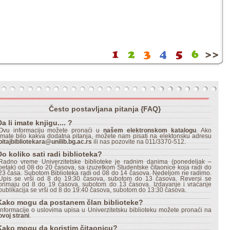
1
2
3
4
5
6
>>
Često postavljana pitanja {FAQ}
Da li imate knjigu.... ?
Ovu informaciju možete pronaći u
našem elektronskom katalogu
. Ako
imate bilo kakva dodatna pitanja, možete nam pisati na elektonsku adresu
pitajbibliotekara@unilib.bg.ac.rs
ili nas pozovite na 011/3370-512.
Do koliko sati radi biblioteka?
Radno vreme Univerzitetske biblioteke je radnim danima (ponedeljak –
petak) od 08 do 20 časova, sa izuzetkom Studentske čitaonice koja radi do
23 časa. Subotom Biblioteka radi od 08 do 14 časova. Nedeljom ne radimo.
Upis se vrši od 8 do 19:30 časova, subotom do 13 časova. Reversi se
primaju od 8 do 19 časova, subotom do 13 časova. Izdavanje i vraćanje
publikacija se vrši od 8 do 19:40 časova, subotom do 13:30 časova.
Kako mogu da postanem član biblioteke?
Informacije o uslovima upisa u Univerzitetsku biblioteku možete pronaći na
ovoj strani
.
Kako mogu da koristim čitaonicu?