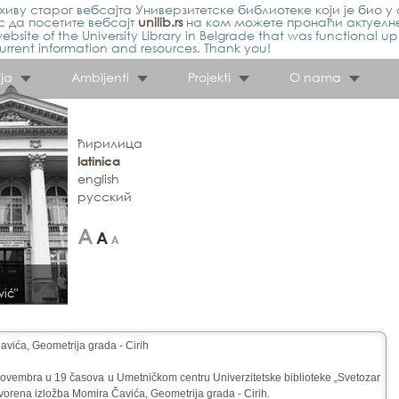
иву старог вебсајта Универзитетске библиотеке који је био у 
 да посетите вебсајт
unilib.rs
на ком можете пронаћи актуелн
ebsite of the University Library in Belgrade that was functional u
urrent information and resources. Thank you!
ja
Ambijenti
Projekti
O nama
ћирилица
latinica
english
русский
vić"
avića, Geometrija grada - Cirih
 novembra u 19 časova u Umetničkom centru Univerzitetske biblioteke „Svetozar
vorena izložba Momira Čavića, Geometrija grada - Cirih.