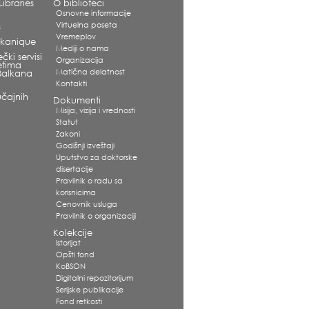
ibraries
O biblioteci
Osnovne informacije
Virtuelna poseta
s
Vremeplov
alkanique
Mediji o nama
čki servisi
Organizacija
etima
Matična delatnost
Balkana
Kontakti
čajnih
Dokumenti
Misija, vizija i vrednosti
Statut
Zakoni
Godišnji izveštaji
Uputstvo za doktorske
disertacije
Pravilnik o radu sa
korisnicima
Cenovnik usluga
Pravilnik o organizaciji
Kolekcije
Istorijat
Opšti fond
KoBSON
Digitalni repozitorijum
Serijske publikacije
Fond retkosti