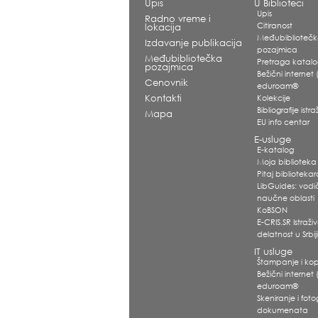
Upis
U Biblioteci
Upis
Radno vreme i
Citiranost
lokacija
Međubiblioteč
Izdavanje publikacija
pozajmica
Međubibliotečka
Pretraga katal
pozajmica
Bežični internet (
Cenovnik
eduroam®
Kontakti
Kolekcije
Bibliografije ist
Mapa
EU info centar
E-usluge
E-katalog
Moja biblioteka
Pitaj biblioteka
LibGuides: vodi
naučne oblasti
KoBSON
E-CRIS.SR Istraž
delatnost u Srbij
IT usluge
Štampanje i kop
Bežični internet (
eduroam®
Skeniranje i foto
dokumenata