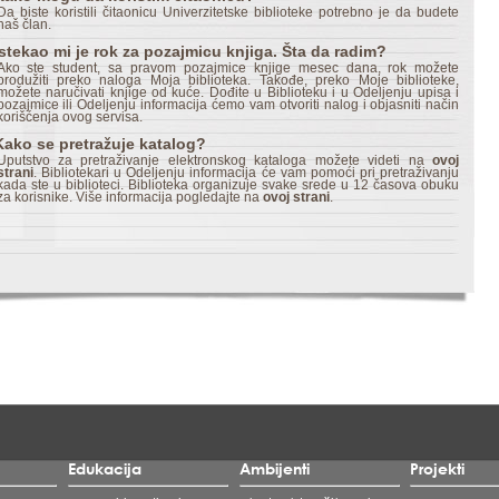
Da biste koristili čitaonicu Univerzitetske biblioteke potrebno je da budete
naš član.
Istekao mi je rok za pozajmicu knjiga. Šta da radim?
Ako ste student, sa pravom pozajmice knjige mesec dana, rok možete
produžiti preko naloga Moja biblioteka. Takođe, preko Moje biblioteke,
možete naručivati knjige od kuće. Dođite u Biblioteku i u Odeljenju upisa i
pozajmice ili Odeljenju informacija ćemo vam otvoriti nalog i objasniti način
korišćenja ovog servisa.
Kako se pretražuje katalog?
Uputstvo za pretraživanje elektronskog kataloga možete videti na
ovoj
strani
. Bibliotekari u Odeljenju informacija će vam pomoći pri pretraživanju
kada ste u biblioteci. Biblioteka organizuje svake srede u 12 časova obuku
za korisnike. Više informacija pogledajte na
ovoj strani
.
Edukacija
Ambijenti
Projekti