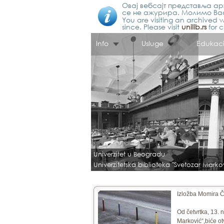
Овај вебсајт представља арх
се не ажурира. Молимо Вас
You are visiting an archived w
since. Please visit
unilib.rs
for c
Info
Usluge
Edukaci
Univerzitet u Beogradu
Univerzitetska biblioteka "Svetozar Marko
Izložba Momira Č
Od četvrtka, 13.
Marković“,biće ot