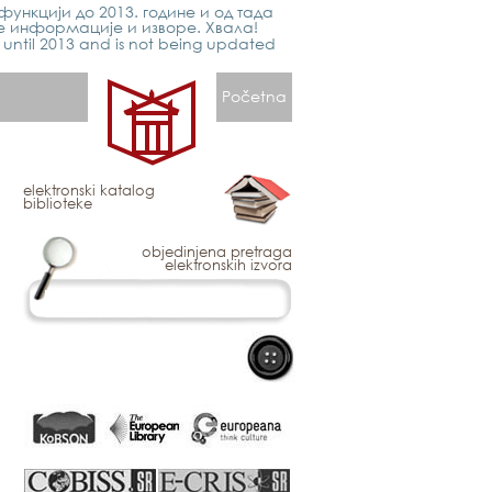
функцији до 2013. године и од тада
е информације и изворе. Хвала!
p until 2013 and is not being updated
Početna
elektronski katalog
biblioteke
objedinjena pretraga
elektronskih izvora