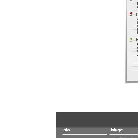
Info
Usluge