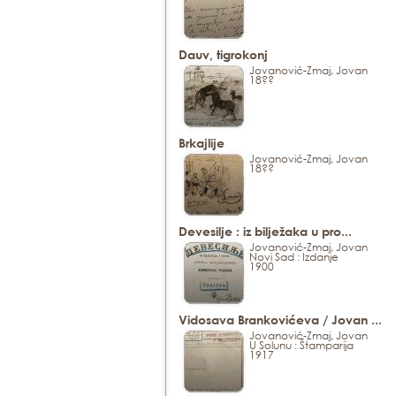
Dauv, tigrokonj
Jovanović-Zmaj, Jovan
18??
Brkajlije
Jovanović-Zmaj, Jovan
18??
Devesilje : iz bilježaka u pro...
Jovanović-Zmaj, Jovan
Novi Sad : Izdanje
1900
Vidosava Brankovićeva / Jovan ...
Jovanović-Zmaj, Jovan
U Solunu : Štamparija
1917