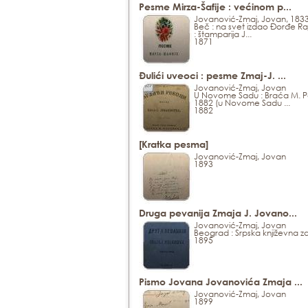
Pesme Mirza-Šafije : većinom p...
Jovanović-Zmaj, Jovan, 183
Beč : na svet izdao Đorđe Ra
: štamparija J...
1871
Đulići uveoci : pesme Zmaj-J. ...
Jovanović-Zmaj, Jovan
U Novome Sadu : Braća M. P
1882 (u Novome Sadu ...
1882
[Kratka pesma]
Jovanović-Zmaj, Jovan
1893
Druga pevanija Zmaja J. Jovano...
Jovanović-Zmaj, Jovan
Beograd : Srpska književna 
1895
Pismo Jovana Jovanovića Zmaja ...
Jovanović-Zmaj, Jovan
1899