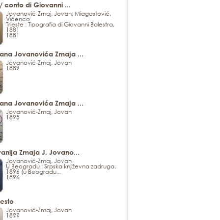
/ conto di Giovanni ...
Jovanović-Zmaj, Jovan; Miagostović,
Vićenco
Trieste : Tipografia di Giovanni Balestra,
1881
1881
ana Jovanovića Zmaja ...
Jovanović-Zmaj, Jovan
1889
ana Jovanovića Zmaja ...
Jovanović-Zmaj, Jovan
1895
anija Zmaja J. Jovano...
Jovanović-Zmaj, Jovan
U Beogradu : Srpska književna zadruga,
1896 (u Beogradu...
1896
esto
Jovanović-Zmaj, Jovan
18??