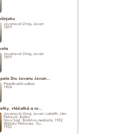
ošinjaku
Jovanović-Zmaj, Jovan
18??
vota
Jovanović-Zmaj, Jovan
18??
pela Dru Jovanu Jovan...
Priređivački odbor
1904
ietky, vtáčatká a ro...
Jovanović-Zmaj, Jovan; Labáth, Ján;
Petrović, Boško
Nový Sad : Bratstvo-Jednota, 1952
(Báčsky Petrovec : Ku...
1952