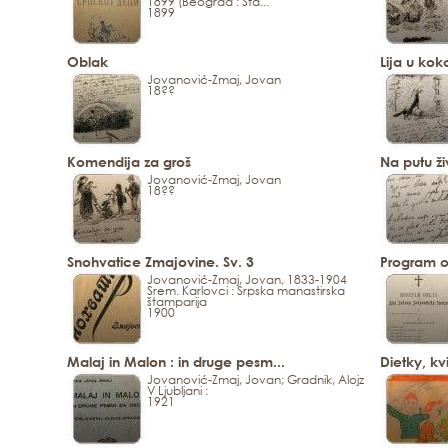
1899 (Beograd : Šta...
1899
Oblak
Lija u kok
Jovanović-Zmaj, Jovan
18??
Komendija za groš
Na putu ži
Jovanović-Zmaj, Jovan
18??
Snohvatice Zmajovine. Sv. 3
Program o
Jovanović-Zmaj, Jovan, 1833-1904
Srem. Karlovci : Srpska manastirska
štamparija
1900
Malaj in Malon : in druge pesm...
Dietky, kv
Jovanović-Zmaj, Jovan; Gradnik, Alojz
V Ljubljani :
1921