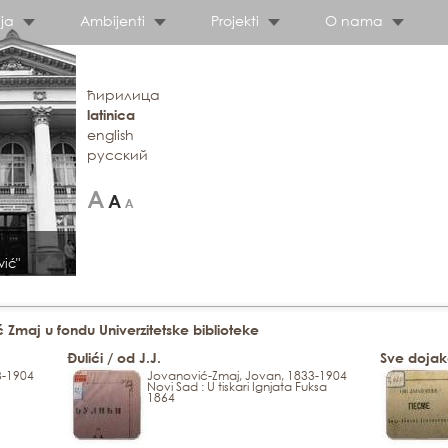
ja
Ambijenti
Projekti
O nama
ћирилица
latinica
english
русский
vić"
Zmaj u fondu Univerzitetske biblioteke
Đulići / od J.J.
Sve dojak
3-1904
Jovanović-Zmaj, Jovan, 1833-1904
Novi Sad : U tiskari Ignjata Fuksa
1864