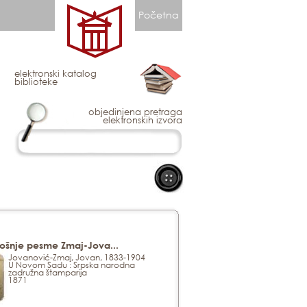
Početna
elektronski katalog
biblioteke
objedinjena pretraga
elektronskih izvora
ošnje pesme Zmaj-Jova...
Jovanović-Zmaj, Jovan, 1833-1904
U Novom Sadu : Srpska narodna
zadružna štamparija
1871