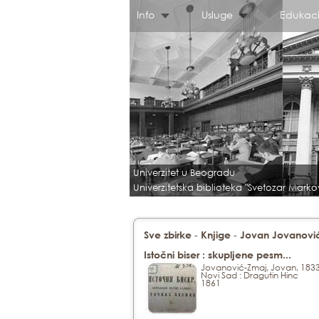
Info
Usluge
Edukaci
Univerzitet u Beogradu
Univerzitetska biblioteka "Svetozar Marko
-
-
Sve zbirke
Knjige
Jovan Jovanović 
Istočni biser : skupljene pesm...
Jovanović-Zmaj, Jovan, 183
Novi Sad : Dragutin Hinc
1861