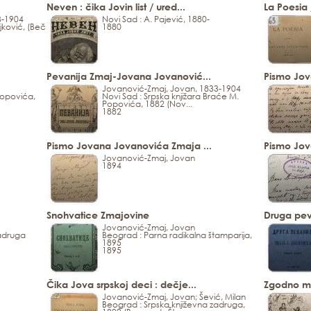
Neven : čika Jovin list / ured...
La Poesia 
3-1904
Novi Sad : A. Pajević, 1880-
jković, (Beč
1880
Pevanija Zmaj-Jovana Jovanović...
Pismo Jov
Jovanović-Zmaj, Jovan, 1833-1904
opovića,
Novi Sad : Srpska knjižara Braće M.
Popovića, 1882 (Nov...
1882
Pismo Jovana Jovanovića Zmaja ...
Pismo Jov
Jovanović-Zmaj, Jovan
1894
Snohvatice Zmajovine
Druga pev
Jovanović-Zmaj, Jovan
zadruga
Beograd : Parna radikalna štamparija,
1895
1895
Čika Jova srpskoj deci : dečje...
Zgodno m
Jovanović-Zmaj, Jovan; Šević, Milan
Beograd : Srpska književna zadruga,