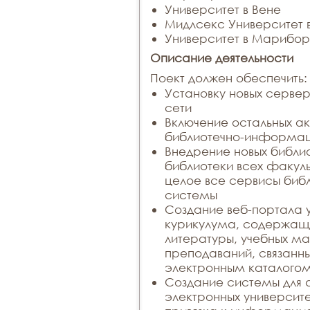
Университет в Вене
Мидлсекс Университет 
Университет в Марибо
Описание деятельности
Поект должен обеспечить:
Установку новых сервер
сети
Включение остальных а
библиотечно-информац
Внедрение новых библио
библиотеки всех факуль
целое все сервисы би
системы
Создание веб-портала 
курикулума, содержащ
литературы, учебных м
преподаваний, связанн
электронным каталого
Создание системы для 
электронных университе