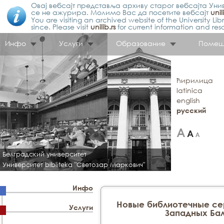
Овај вебсајт представља архиву старог вебсајта Унив
се не ажурира. Молимо Вас да посетите вебсајт
unil
You are visiting an archived website of the University L
since. Please visit
unilib.rs
for current information and res
Инфо
Услуги
Образование
Помещ
ћирилица
latinica
english
русский
Белградский университет
Университет bibliteka "Светозар Маркович"
Инфо
Новые библиотечные се
Услуги
Западных Бал