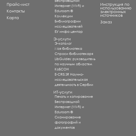
Беспроводной
Прайс-лист
Инструкция по
Интернет (Wi-Fi) и
использованию
Контакты
Eduroam ®
электронных
источников
Коллекции
Карта
Библиографии
Заказ
исследователей
ЕУ инфо центар
Э-услуги
Э-каталог
Моя библиотека
Спроси библиотекаря
LibGuides: руководитель
по научным областям
КоБСОН
E-CRIS.SR Научно-
исследовательская
деятельность в Сербии
ИТ-услуги
Печать и копирование
Беспроводной
Интернет (Wi-Fi) и
Eduroam ®
Сканирование
фотографий и
документов