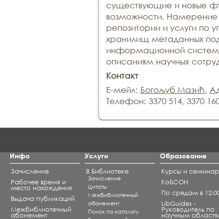
существующие и новые ф
возможности. Намерение с
репозитории и услуги по 
хранилищ метаданных под
информационной систем
описаниям научных сотруд
Контакт
Е-мейл:
Богољуб Мазић
,
А
Телефон: 3370 514, 3370 16
Инфо
Услуги
Образование
Зачисление
В Библиотеке
Курсы и семина
Зачисление
Рабочее время и
КоБСОН
Цитаты
место нахождения
По средам в 12:0
Межбиблиотечный
Выдача публикаций
абонемент
LibGuides -
Межбиблиотечный
Руководитель по
Поиск по каталогу
абонемент
научным областя