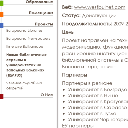
Образование
Веб:
www.westbulnet.com
Помещения
Статус:
Действующий
Продолжительность:
2009-
Проекты
Europeana Libraries
Цель
Europeana Newspapers
Проект направлен на тех
модернизацию, функцион
Itineraire Balkanique
расширению институцион
Новые библиотечные
библиотечной системы в С
сервисы в
университетах на
Боснии и Герцеговине.
Западных Балканах
Партнеры
(TEMPUS)
Партнеры в регионе
Явление случайных
открытий
Университет в Белграде
О Нас
Университет в Нише
Университет в Крагуева
Университет в Сараево
Университет в Тузле
Университет Черногори
ЕУ партнеры