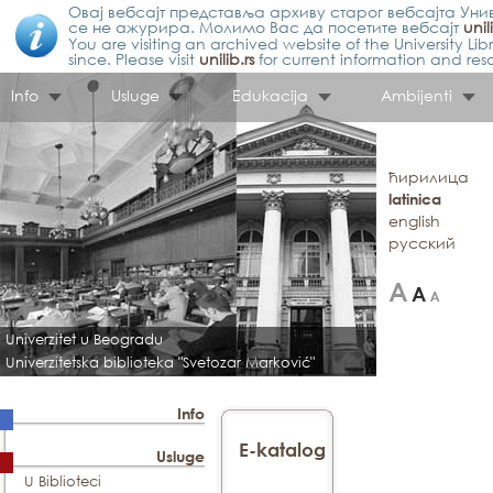
Овај вебсајт представља архиву старог вебсајта Унив
се не ажурира. Молимо Вас да посетите вебсајт
unil
You are visiting an archived website of the University L
since. Please visit
unilib.rs
for current information and res
Info
Usluge
Edukacija
Ambijenti
ћирилица
latinica
english
русский
Univerzitet u Beogradu
Univerzitetska biblioteka "Svetozar Marković"
Info
E-katalog
Usluge
U Biblioteci