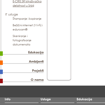
E-CRIS.SR Istraživačka
delatnost u Srbiji
IT usluge
Štampanje i kopiranje
Bežični internet (Wi-Fi) i
eduroam®
Skeniranje i
fotografisanje
dokumenata
Edukacija
Ambijenti
Projekti
O nama
Info
Usluge
Edukacija