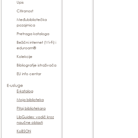
Upis
Citiranost
Međubibliotečka
pozajmica
Pretraga kataloga
Bežični internet (Wi-Fi) i
eduroam®
Kolekcije
Bibliografije istraživača
EU info centar
E-usluge
E-katalog
Moja biblioteka
Pitaj bibliotekara
LibGuides: vodič kroz
naučne oblasti
KoBSON