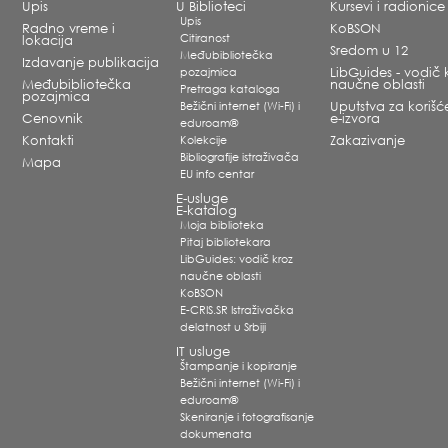
Upis
U Biblioteci
Kursevi i radionice
Upis
Radno vreme i
KoBSON
Citiranost
lokacija
Sredom u 12
Međubibliotečka
Izdavanje publikacija
pozajmica
LibGuides - vodič 
Međubibliotečka
naučne oblasti
Pretraga kataloga
pozajmica
Bežični internet (Wi-Fi) i
Uputstva za korišć
Cenovnik
e-izvora
eduroam®
Kontakti
Kolekcije
Zakazivanje
Bibliografije istraživača
Mapa
EU info centar
E-usluge
E-katalog
Moja biblioteka
Pitaj bibliotekara
LibGuides: vodič kroz
naučne oblasti
KoBSON
E-CRIS.SR Istraživačka
delatnost u Srbiji
IT usluge
Štampanje i kopiranje
Bežični internet (Wi-Fi) i
eduroam®
Skeniranje i fotografisanje
dokumenata