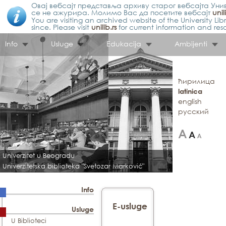
Овај вебсајт представља архиву старог вебсајта Унив
се не ажурира. Молимо Вас да посетите вебсајт
unil
You are visiting an archived website of the University L
since. Please visit
unilib.rs
for current information and res
Info
Usluge
Edukacija
Ambijenti
ћирилица
latinica
english
русский
Univerzitet u Beogradu
Univerzitetska biblioteka "Svetozar Marković"
Info
E-usluge
Usluge
U Biblioteci