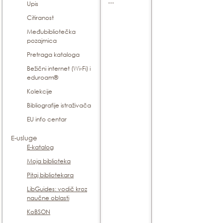
...
Upis
Citiranost
Međubibliotečka
pozajmica
Pretraga kataloga
Bežični internet (Wi-Fi) i
eduroam®
Kolekcije
Bibliografije istraživača
EU info centar
E-usluge
E-katalog
Moja biblioteka
Pitaj bibliotekara
LibGuides: vodič kroz
naučne oblasti
KoBSON