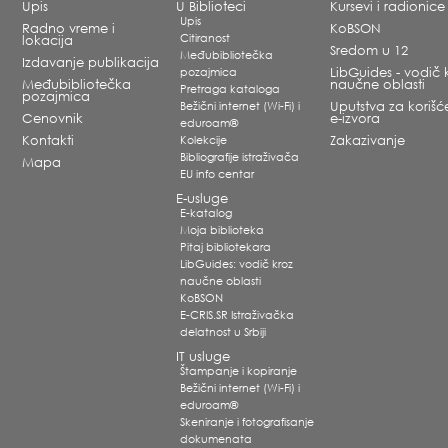
Upis
U Biblioteci
Kursevi i radionice
Upis
Radno vreme i
KoBSON
Citiranost
lokacija
Sredom u 12
Međubibliotečka
Izdavanje publikacija
pozajmica
LibGuides - vodič 
Međubibliotečka
naučne oblasti
Pretraga kataloga
pozajmica
Bežični internet (Wi-Fi) i
Uputstva za korišć
Cenovnik
e-izvora
eduroam®
Kontakti
Kolekcije
Zakazivanje
Bibliografije istraživača
Mapa
EU info centar
E-usluge
E-katalog
Moja biblioteka
Pitaj bibliotekara
LibGuides: vodič kroz
naučne oblasti
KoBSON
E-CRIS.SR Istraživačka
delatnost u Srbiji
IT usluge
Štampanje i kopiranje
Bežični internet (Wi-Fi) i
eduroam®
Skeniranje i fotografisanje
dokumenata