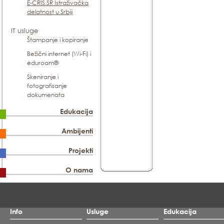
E-CRIS.SR Istraživačka
delatnost u Srbiji
IT usluge
Štampanje i kopiranje
Bežični internet (Wi-Fi) i
eduroam®
Skeniranje i
fotografisanje
dokumenata
Edukacija
Ambijenti
Projekti
O nama
Info
Usluge
Edukacija