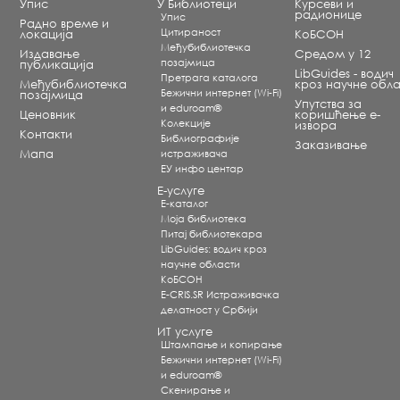
Упис
У Библиотеци
Курсеви и
радионице
Упис
Радно време и
Цитираност
локација
КоБСОН
Међубиблиотечка
Издавање
Средом у 12
позајмица
публикација
LibGuides - водич
Претрага каталога
Међубиблиотечка
кроз научне обла
Бежични интернет (Wi-Fi)
позајмица
Упутства за
и eduroam®
Ценовник
коришћење е-
Koлекције
извора
Контакти
Библиографије
Заказивање
Мапа
истраживача
ЕУ инфо центар
Е-услуге
Е-каталог
Моја библиотека
Питај библиотекара
LibGuides: водич кроз
научне области
КоБСОН
E-CRIS.SR Истраживачка
делатност у Србији
ИТ услуге
Штампање и копирање
Бежични интернет (Wi-Fi)
и eduroam®
Скенирање и