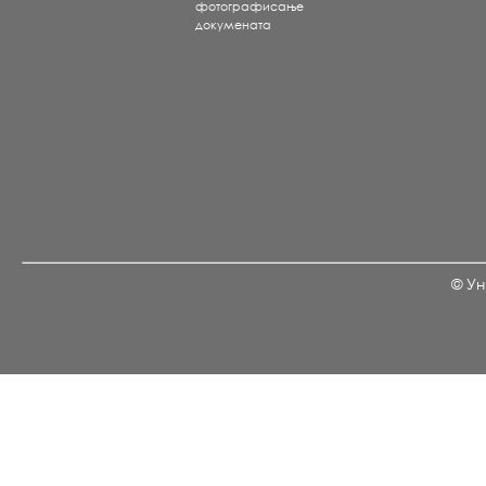
фотографисање
докумената
© Ун