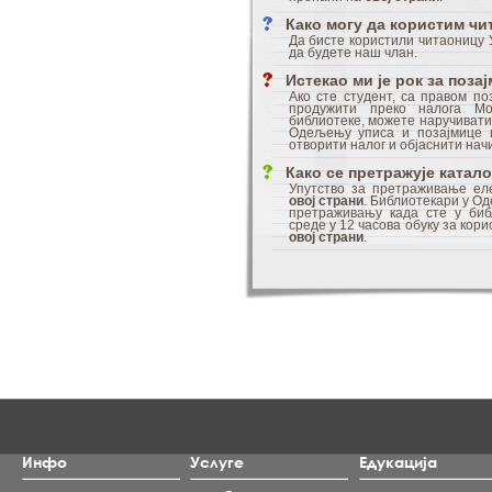
Како могу да користим ч
Да бисте користили читаоницу 
да будете наш члан.
Истекао ми је рок за поз
Ако сте студент, са правом п
продужити преко налога Мо
библиотеке, можете наручивати 
Одељењу уписа и позајмице
отворити налог и објаснити нач
Како се претражује катал
Упутство за претраживање еле
овој страни
. Библиотекари у О
претраживању када сте у библ
среде у 12 часова обуку за кор
овој страни
.
Инфо
Услуге
Едукација