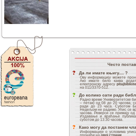
Често поста
Да ли имате књигу.... ?
Ову информацију можете про
Ако имате било каква дода
електронску адресу
pitajbiblio
на 011/3370-512.
До колико сати ради биб
Радно време Универзитетске б
– петак) од 08 до 20 часова, 
ради до 23 часа. Суботом Б
Недељом не радимо. Упис се вр
часова. Реверси се примају од
Издавање и враћање публика
суботом до 13:30 часова.
Како могу да постанем чл
Информације о условима уписа
пронаћи на
овој страни
.