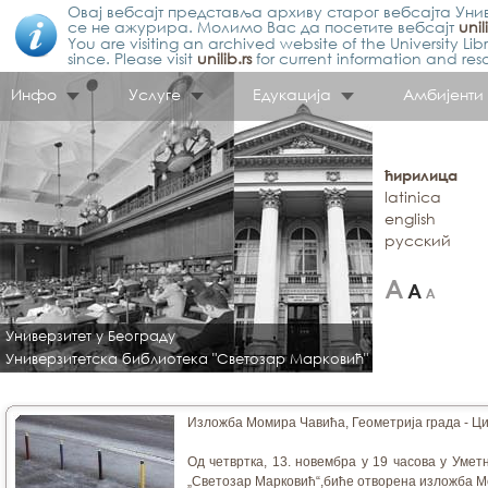
Овај вебсајт представља архиву старог вебсајта Унив
се не ажурира. Молимо Вас да посетите вебсајт
unil
You are visiting an archived website of the University L
since. Please visit
unilib.rs
for current information and res
Инфо
Услуге
Едукација
Амбијенти
ћирилица
latinica
english
русский
Универзитет у Београду
Универзитетска библиотека "Светозар Марковић"
Изложба Момира Чавића, Геометрија града - Ц
Од четвртка, 13. новембра у 19 часова у Уме
„Светозар Марковић“,биће отворена изложба Мо