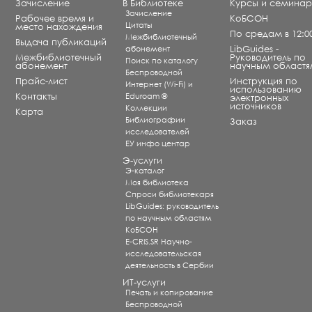
Зачисление
В Библиотеке
Курсы и семина
Зачисление
Рабочее время и
КоБСОН
Цитаты
место нахождения
По средам в 12:0
Межбиблиотечный
Выдача публикаций
абонемент
LibGuides -
Межбиблиотечный
Руководитель по
Поиск по каталогу
абонемент
научным областя
Беспроводной
Прайс-лист
Инструкция по
Интернет (Wi-Fi) и
использованию
Контакты
Eduroam ®
электронных
источников
Коллекции
Карта
Библиографии
Заказ
исследователей
ЕУ инфо центар
Э-услуги
Э-каталог
Моя библиотека
Спроси библиотекаря
LibGuides: руководитель
по научным областям
КоБСОН
E-CRIS.SR Научно-
исследовательская
деятельность в Сербии
ИТ-услуги
Печать и копирование
Беспроводной