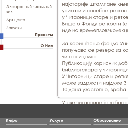
најстарије штампане књиг
Электронный читальный
уникати и посебне реткос
зал
у Читаоници старе и ретке
Арт-центр
Више о Фонду реткости (ст
Закуски
иде на времеплов>колекци
Проекты
За коришћење фонда Уни
О Нас
попуњава се реверс за к
читаоницама.
Публикацију корисник доб
библиотекара у читаоници
У Читаоници старе и ретк
може задржати најдуже 3
10 дана узастопно, враћа
У све читаонице је забр
пића.
Инфо
Услуги
Образование