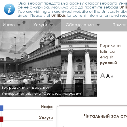
Овај вебсајт представља архиву старог вебсајта Унив
се не ажурира. Молимо Вас да посетите вебсајт
unil
You are visiting an archived website of the University L
since. Please visit
unilib.rs
for current information and res
Инфо
Услуги
Образование
Помещ
ћирилица
latinica
english
русский
Белградский университет
Университет bibliteka "Светозар Маркович"
Инфо
Читальный зал ст
Услуги