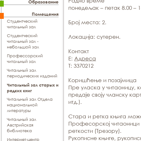
Радно време
Образование
понедељак – петак 8.00 – 1
Помещения
Студентческий
Број места:
2.
читальный зал
Студентческий
Локација:
сутерен.
читальный зал -
небольшой зал
Контакт
Профессорский
E:
Адреса
читальный зал
T: 3370212
Читальный зал
периодических изданий
Коришћење и позајмица
Читальный зал старых и
Пре уласка у читаоницу, 
редких книг
предаје своју чланску карт
Читальный зал Отдела
итд.).
национальной
литературы
Стара и ретка књига мож
Читальный зал
Професорској читаоници 
Aвстрийская
реткости (Трезору).
библиотека
Рукописне књиге, рукопис
Интернет-центр