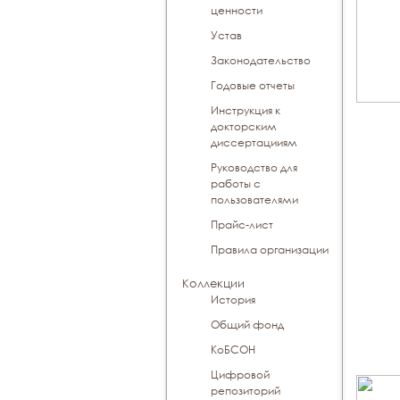
ценности
Устав
Законодательство
Годовые отчеты
Инструкция к
докторским
диссертацииям
Руководство для
работы с
пользователями
Прайс-лист
Правила организации
Коллекции
История
Общий фонд
КоБСОН
Цифровой
репозиторий