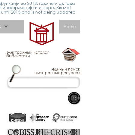
функцији до 2013. године и од тада
е информације и изворе. Хвала!
p until 2013 and is not being updated
с
Home
электронный каталог
библиотеки
единый поиск
электронных ресурсов