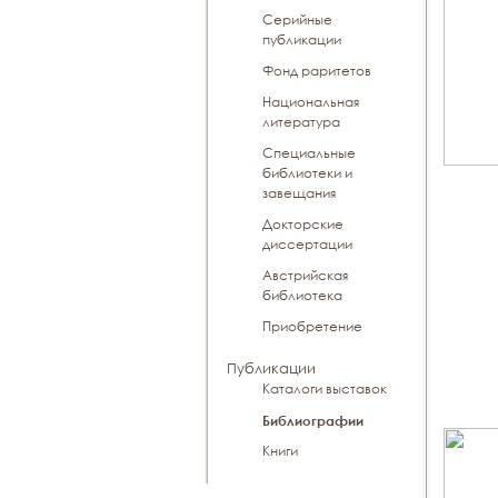
Серийные
публикации
Фонд раритетов
Национальная
литература
Специальные
библиотеки и
завещания
Докторские
диссертации
Австрийская
библиотека
Приобретение
Публикации
Каталоги выставок
Библиографии
Книги