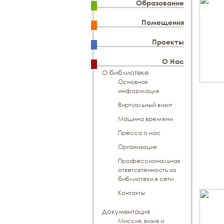
Образование
Помещения
Проекты
О Нас
О библиотеке
Основная
информация
Виртуальный визит
Машина времени
Пресса о нас
Организация
Профессиональная
ответсвтенность за
библиотеки в сети
Контакты
Документация
Миссия, визия и