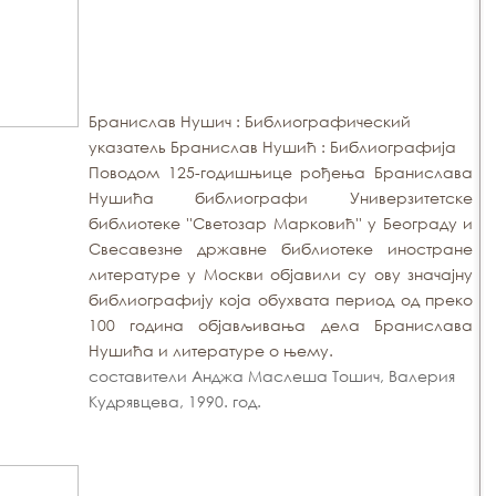
Бранислав Нушич : Библиографический
указатель Бранислав Нушић : Библиографија
Поводом 125-годишњице рођења Бранислава
Нушића библиографи Универзитетске
библиотеке ''Светозар Марковић'' у Београду и
Свесавезне државне библиотеке иностране
литературе у Москви објавили су ову значајну
библиографију која обухвата период од преко
100 година објављивања дела Бранислава
Нушића и литературе о њему.
составители Анджа Маслеша Тошич, Валерия
Кудрявцева, 1990. год.