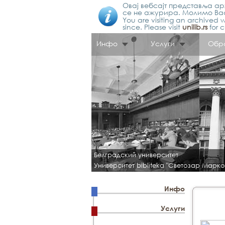
Овај вебсајт представља арх
се не ажурира. Молимо Вас
You are visiting an archived w
since. Please visit
unilib.rs
for c
Инфо
Услуги
Обр
Белградский университет
Университет bibliteka "Светозар Марко
Инфо
Услуги