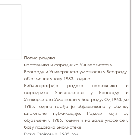
Попис радова
наставника и сарадника Универзитета у
Београду и Универзитета уметности у Београду
објављених у току 1983. године
Библиографија радова наставника и
сарадника Универзитета у Београду и
Универзитета Уметности у Београду. Од 1963. до
1985. године грађа је објављивана у облику
штампане публикације. Радови који су
објављени у 1986. години и на даље уносе се у
базу података Библиотеке.
Ружа Стојковић, 1985. год.