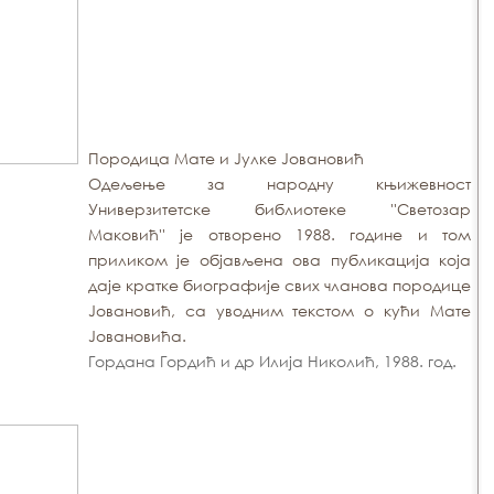
Породица Мате и Јулке Јовановић
Одељење за народну књижевност
Универзитетске библиотеке ''Светозар
Маковић'' је отворено 1988. године и том
приликом је објављена ова публикација која
даје кратке биографије свих чланова породице
Јовановић, са уводним текстом о кући Мате
Јовановића.
Гордана Гордић и др Илија Николић, 1988. год.