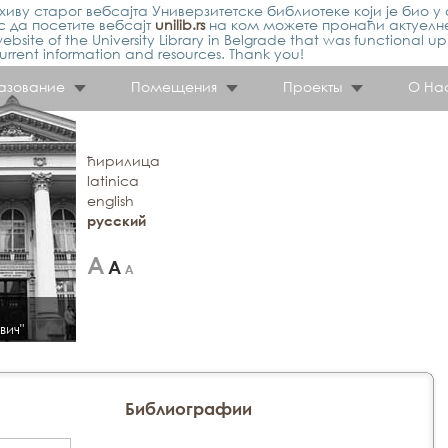
иву старог вебсајта Универзитетске библиотеке који је био у 
 да посетите вебсајт
unilib.rs
на ком можете пронаћи актуелн
ebsite of the University Library in Belgrade that was functional u
urrent information and resources. Thank you!
азование
Помещения
Проекты
О На
ћирилица
latinica
english
русский
вич"
Библиографии