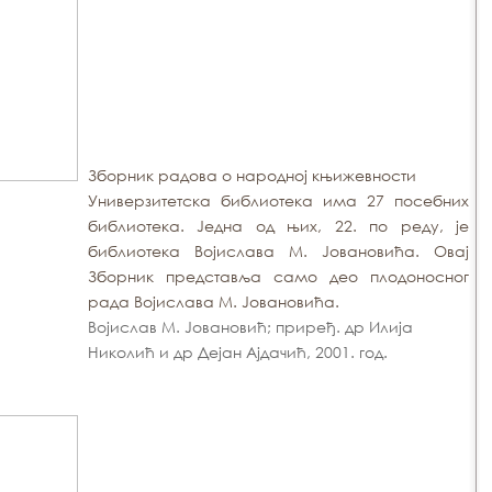
Зборник радова о народној књижевности
Универзитетска библиотека има 27 посебних
библиотека. Једна од њих, 22. по реду, је
библиотека Војислава М. Јовановића. Овај
Зборник представља само део плодоносног
рада Војислава М. Јовановића.
Војислав М. Јовановић; приређ. др Илија
Николић и др Дејан Ајдачић, 2001. год.