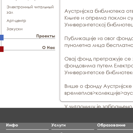
Электронный читальный
Аустријска библиотека отв
зал
Књиге и опрема поклон су
Арт-центр
Универзитетској библиотец
Закуски
Проекты
Публикације из овог фонд
пунолетна лица бесплатно
О Нас
Овај фонд претражује се 
фондовима путем Електро
Универзитетске библиотек
Више о фонду Аустријске 
времеплов>колекције>аус
У читаоницу је забрањено
Инфо
Услуги
Образование