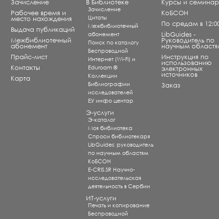
Зачисление
В Библиотеке
Курсы и семина
Зачисление
Рабочее время и
КоБСОН
Цитаты
место нахождения
По средам в 12:0
Межбиблиотечный
Выдача публикаций
абонемент
LibGuides -
Межбиблиотечный
Руководитель по
Поиск по каталогу
абонемент
научным областя
Беспроводной
Прайс-лист
Инструкция по
Интернет (Wi-Fi) и
использованию
Контакты
Eduroam ®
электронных
источников
Коллекции
Карта
Библиографии
Заказ
исследователей
ЕУ инфо центар
Э-услуги
Э-каталог
Моя библиотека
Спроси библиотекаря
LibGuides: руководитель
по научным областям
КоБСОН
E-CRIS.SR Научно-
исследовательская
деятельность в Сербии
ИТ-услуги
Печать и копирование
Беспроводной