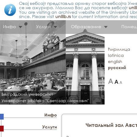
Овај вебсајт представља архиву старог вебсајта Унив
се не ажурира. Молимо Вас да посетите вебсајт
unil
You are visiting an archived website of the University L
since. Please visit
unilib.rs
for current information and res
Инфо
Услуги
Образование
Помещ
ћирилица
latinica
english
русский
Белградский университет
Университет bibliteka "Светозар Маркович"
Инфо
Читальный зал Aвс
Услуги