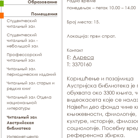
Радно време
Образование
понедељак – петак 10.00 – 14.00
Помещения
Студентческий
Број места:
15.
читальный зал
Студентческий
Локација:
први спрат.
читальный зал -
небольшой зал
Контакт
Профессорский
E:
Адреса
читальный зал
T: 3370160
Читальный зал
периодических изданий
Коришћење и позајмица
Читальный зал старых и
Аустријска библиотека је
редких книг
обухвата око 3300 књига, 
Читальный зал Отдела
видеокасета које се нала
национальной
Највећи део фонда чине к
литературы
књижевности, филологије,
Читальный зал
културе, историје, филозо
Aвстрийская
социологије. Посебну вре
библиотека
референсна збирка.
Интернет-центр